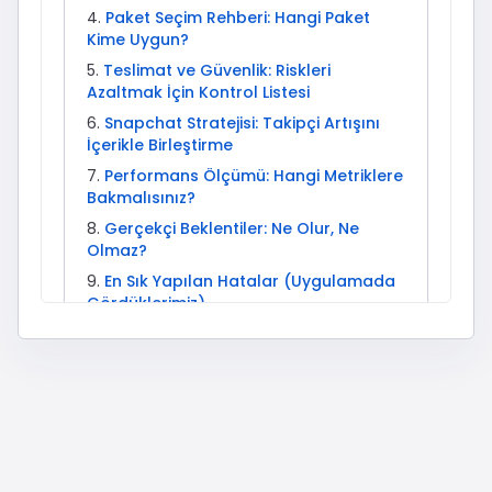
Paket Seçim Rehberi: Hangi Paket
Kime Uygun?
Teslimat ve Güvenlik: Riskleri
Azaltmak İçin Kontrol Listesi
Snapchat Stratejisi: Takipçi Artışını
İçerikle Birleştirme
Performans Ölçümü: Hangi Metriklere
Bakmalısınız?
Gerçekçi Beklentiler: Ne Olur, Ne
Olmaz?
En Sık Yapılan Hatalar (Uygulamada
Gördüklerimiz)
Sorun Giderme: Teslimat Gecikirse
Ne Yapmalısınız?
Sektörel Kullanım Örnekleri
İleri Seviye Stratejiler (Daha İyi Verim
İçin)
İlgili Etkisepeti Hizmetleri