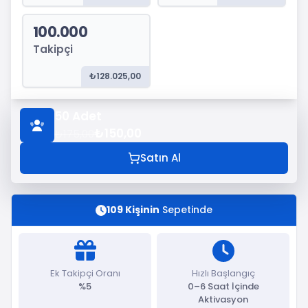
100.000
Takipçi
₺128.025,00
50
Adet
₺150,00
₺175,00
Satın Al
109 Kişinin
Sepetinde
Ek Takipçi Oranı
Hızlı Başlangıç
%5
0–6 Saat İçinde
Aktivasyon