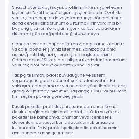
Snapchat’te takipçi sayısı, profilinizi ilk kez ziyaret eden
kişiler için “aktif hesap” algısını güçlendirebilir. Özellikle
yeni açılan hesaplarda veya kampanya dönemlerinde,
daha dengeli bir görünüm oluşturmak için yardımcı bir
başlangıç sunar. Sonuçların içerik kalitesi ve paylaşım
düzenine göre değişebileceğini unutmayın.
Sipariş sırasında Snapchat şifreniz, doğrulama kodunuz
ya da e-posta erişiminiz istenmez. Yalnızca kullanıcı
adınızı/profil bilginizi girerek işlem başlatabilirsiniz.
Ödeme adımı SSL korumalı altyapı üzerinden tamamlanır
ve süreç boyunca 7/24 destek kanalı açıktır.
Takipçi teslimatı, paket büyüklüğüne ve sistem
yoğunluğuna göre kademeli şekilde ilerleyebilir. Bu
yaklaşım, ani sıçramalar yerine daha yönetilebilir bir artış
grafiği oluşturmayı hedefler. Başlangıç süresi ve teslimat
hızı, seçilen pakete göre değişebilir.
Küçük paketler profil düzeni oturmadan önce “temel
doluluk” sağlamak için tercih edilebilir. Orta ve yüksek
paketler ise kampanya, lansman veya içerik serisi
dönemlerinde sosyal kanıtı desteklemek amacıyla
kullanılabilir. En iyi pratik, içerik planı ile paket hacmini
aynı döneme denk getirmektir.