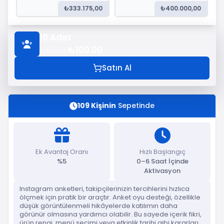
₺333.175,00
₺400.000,00
10
Adet
₺100,00
₺125,00
Satın Al
109 Kişinin
Sepetinde
Ek Avantaj Oranı
Hızlı Başlangıç
%5
0–6 Saat İçinde
Aktivasyon
Instagram anketleri, takipçilerinizin tercihlerini hızlıca
ölçmek için pratik bir araçtır. Anket oyu desteği, özellikle
düşük görüntülenmeli hikâyelerde katılımın daha
görünür olmasına yardımcı olabilir. Bu sayede içerik fikri,
ürün rengi, menü seçimi veya etkinlik tarihi gibi kararları