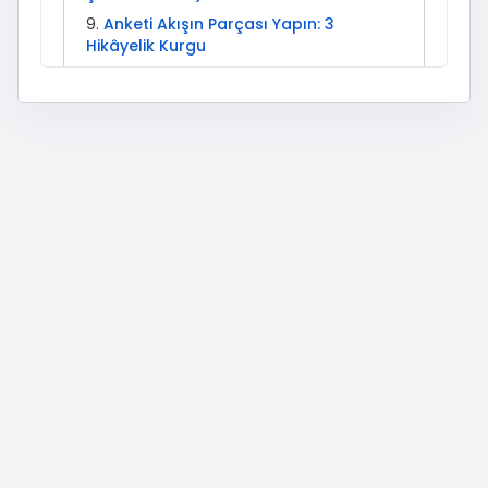
Anketi Akışın Parçası Yapın: 3
Hikâyelik Kurgu
Performans Metrikleri: Başarıyı Nasıl
Ölçersiniz?
Gerçekçi Beklentiler: Hangi
Hedeflerde Daha Uygun?
Sektörel Kullanım Örnekleri
(Uygulamada)
İleri Seviye Stratejiler: 4 Haftalık Mikro
Test Planı
En Sık Yapılan Hatalar ve Çözüm
Önerileri
Sorun Giderme: Teslimat Gecikirse
Ne Yapmalısınız?
Anket Oyu ile Birlikte Kullanılabilecek
Tamamlayıcı Hizmetler
Anket Oyu Satın Alma ile “Karar
Destek” Arasındaki Fark: Doğru
Yorumlama