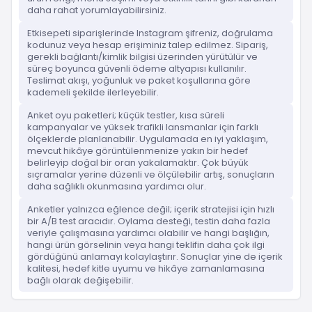
daha rahat yorumlayabilirsiniz.
Etkisepeti siparişlerinde Instagram şifreniz, doğrulama
kodunuz veya hesap erişiminiz talep edilmez. Sipariş,
gerekli bağlantı/kimlik bilgisi üzerinden yürütülür ve
süreç boyunca güvenli ödeme altyapısı kullanılır.
Teslimat akışı, yoğunluk ve paket koşullarına göre
kademeli şekilde ilerleyebilir.
Anket oyu paketleri; küçük testler, kısa süreli
kampanyalar ve yüksek trafikli lansmanlar için farklı
ölçeklerde planlanabilir. Uygulamada en iyi yaklaşım,
mevcut hikâye görüntülenmenize yakın bir hedef
belirleyip doğal bir oran yakalamaktır. Çok büyük
sıçramalar yerine düzenli ve ölçülebilir artış, sonuçların
daha sağlıklı okunmasına yardımcı olur.
Anketler yalnızca eğlence değil; içerik stratejisi için hızlı
bir A/B test aracıdır. Oylama desteği, testin daha fazla
veriyle çalışmasına yardımcı olabilir ve hangi başlığın,
hangi ürün görselinin veya hangi teklifin daha çok ilgi
gördüğünü anlamayı kolaylaştırır. Sonuçlar yine de içerik
kalitesi, hedef kitle uyumu ve hikâye zamanlamasına
bağlı olarak değişebilir.