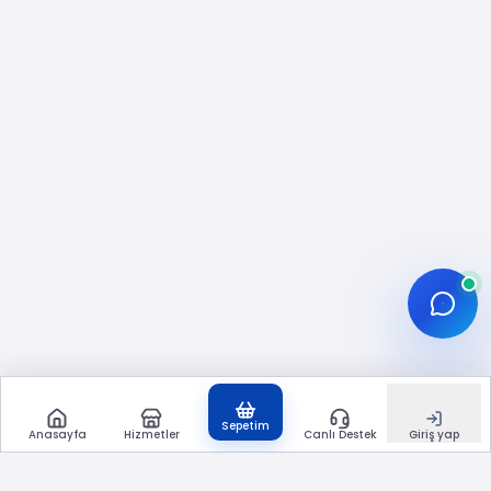
Sık Sorulan Operasyon Soruları:
“Hangi Bilgiyle Sipariş Verilir?”
İade/İptal ve Tüketici Hakları:
Nereden Okunmalı?
Anket Oyu ile Birlikte “Hikâye
Etkileşimi”ni Dengeleme
Kısa FAQ Özeti
İlgili Etkisepeti Hizmetleri
Sonuç
Instagram Anket Oyu Satın Al:
Hikâye Anketlerinde Katılımı
Planlama Rehberi
Sepetim
Anasayfa
Hizmetler
Canlı Destek
Giriş yap
Instagram Hikâye anketleri (Poll), takipçilerden
hızlı geri bildirim almak için en pratik