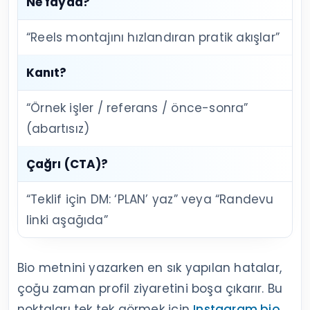
Ne fayda?
“Reels montajını hızlandıran pratik akışlar”
Kanıt?
“Örnek işler / referans / önce-sonra”
(abartısız)
Çağrı (CTA)?
“Teklif için DM: ‘PLAN’ yaz” veya “Randevu
linki aşağıda”
Bio metnini yazarken en sık yapılan hatalar,
çoğu zaman profil ziyaretini boşa çıkarır. Bu
noktaları tek tek görmek için
Instagram bio