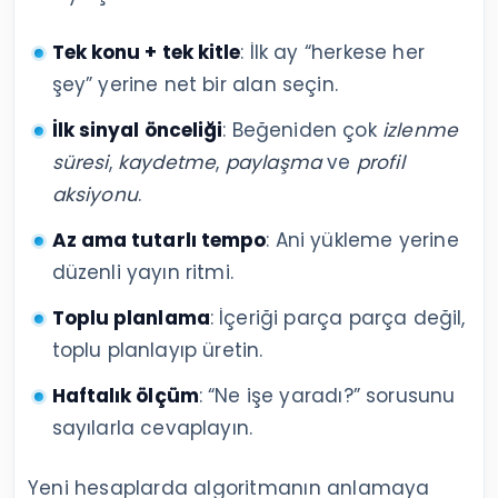
Tek konu + tek kitle
: İlk ay “herkese her
şey” yerine net bir alan seçin.
İlk sinyal önceliği
: Beğeniden çok
izlenme
süresi
,
kaydetme
,
paylaşma
ve
profil
aksiyonu
.
Az ama tutarlı tempo
: Ani yükleme yerine
düzenli yayın ritmi.
Toplu planlama
: İçeriği parça parça değil,
toplu planlayıp üretin.
Haftalık ölçüm
: “Ne işe yaradı?” sorusunu
sayılarla cevaplayın.
Yeni hesaplarda algoritmanın anlamaya