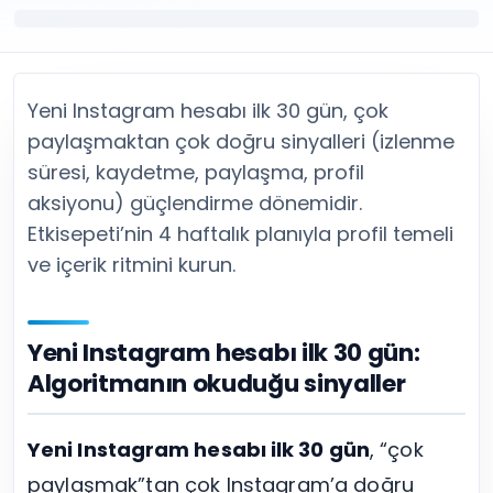
Twitter (X) Beğeni Satın Al
X (Twitter) Ücretsiz Takipçi
Twitter (X) Takipçi Satın Al
X (Twitter) Ücretsiz Beğeni
Twitter (X) Retweet Satın Al
Tümünü Gör
Twitter (X) Video İzlenme Satın Al
Diğer ücretsiz araçlar
Yeni Instagram hesabı ilk 30 gün, çok
Tümünü Gör
Facebook Araçları
YouTube
LinkedIn Araçları
paylaşmaktan çok doğru sinyalleri (izlenme
YouTube Abone Satın Al
Spotify Araçları
süresi, kaydetme, paylaşma, profil
YouTube Beğeni Satın Al
Telegram Araçları
aksiyonu) güçlendirme dönemidir.
YouTube İzlenme Satın Al
Twitch Araçları
Etkisepeti’nin 4 haftalık planıyla profil temeli
YouTube Yorum Satın Al
SoundCloud Araçları
ve içerik ritmini kurun.
Tümünü Gör
Snapchat Araçları
Facebook
Tümünü Gör
Facebook Beğeni Satın Al
Facebook Takipçi Satın Al
Yeni Instagram hesabı ilk 30 gün:
Facebook Yorum Satın Al
Algoritmanın okuduğu sinyaller
Facebook Video İzlenme Satın Al
Tümünü Gör
Yeni Instagram hesabı ilk 30 gün
, “çok
paylaşmak”tan çok Instagram’a doğru