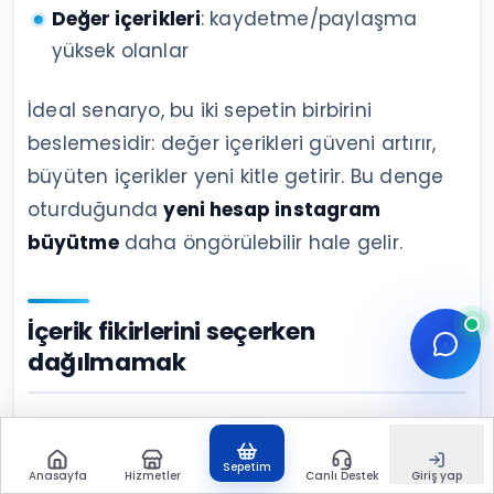
Değer içerikleri
: kaydetme/paylaşma
yüksek olanlar
İdeal senaryo, bu iki sepetin birbirini
beslemesidir: değer içerikleri güveni artırır,
büyüten içerikler yeni kitle getirir. Bu denge
oturduğunda
yeni hesap instagram
büyütme
daha öngörülebilir hale gelir.
İçerik fikirlerini seçerken
dağılmamak
“Günlük içerik fikri” ararken en sık yaşanan
sorun, fikirlerin dağınık olmasıdır.
Instagram
Sepetim
Anasayfa
Hizmetler
Canlı Destek
Giriş yap