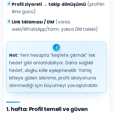
Profil ziyareti → takip dönüşümü
(profilin
ikna gücü)
Link tıklaması / DM
(varsa
web/WhatsApp/form; yoksa DM talebi)
Not:
Yeni hesapta “keşfete çıkmak” tek
hedef gibi anlatılabiliyor. Daha sağlıklı
hedef,
doğru kitle eşleşmesi
dir. Yanlış
kitleye giden izlenme, profil aksiyonuna
dönmediği için büyümeyi yavaşlatabilir.
1. hafta: Profil temeli ve güven