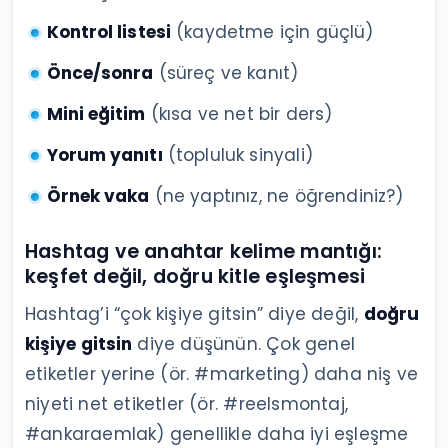
Kontrol listesi
(kaydetme için güçlü)
Önce/sonra
(süreç ve kanıt)
Mini eğitim
(kısa ve net bir ders)
Yorum yanıtı
(topluluk sinyali)
Örnek vaka
(ne yaptınız, ne öğrendiniz?)
Hashtag ve anahtar kelime mantığı:
keşfet değil, doğru kitle eşleşmesi
Hashtag’i “çok kişiye gitsin” diye değil,
doğru
kişiye gitsin
diye düşünün. Çok genel
etiketler yerine (ör. #marketing) daha niş ve
niyeti net etiketler (ör. #reelsmontaj,
#ankaraemlak) genellikle daha iyi eşleşme