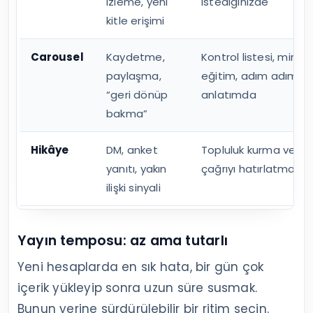
izleme, yeni
istediğinizde
kitle erişimi
Carousel
Kaydetme,
Kontrol listesi, mini
paylaşma,
eğitim, adım adım
“geri dönüp
anlatımda
bakma”
Hikâye
DM, anket
Topluluk kurma ve
yanıtı, yakın
çağrıyı hatırlatmada
ilişki sinyali
Yayın temposu: az ama tutarlı
Yeni hesaplarda en sık hata, bir gün çok
içerik yükleyip sonra uzun süre susmak.
Bunun yerine sürdürülebilir bir ritim seçin.