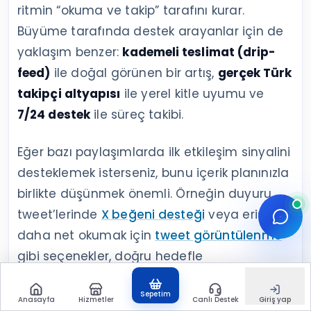
ritmin “okuma ve takip” tarafını kurar.
Büyüme tarafında destek arayanlar için de
yaklaşım benzer:
kademeli teslimat (drip-
feed)
ile doğal görünen bir artış,
gerçek Türk
takipçi altyapısı
ile yerel kitle uyumu ve
7/24 destek
ile süreç takibi.
Eğer bazı paylaşımlarda ilk etkileşim sinyalini
desteklemek isterseniz, bunu içerik planınızla
birlikte düşünmek önemli. Örneğin duyuru
tweet’lerinde
X beğeni desteği
veya erişimi
daha net okumak için
tweet görüntülenme
gibi seçenekler, doğru hedefle
kullanıldığında planı tamamlayıcı olabilir.
Sepetim
Anasayfa
Hizmetler
Canlı Destek
Giriş yap