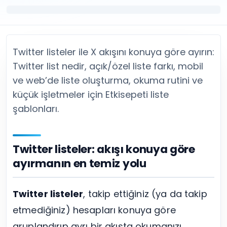
Twitter (X) Beğeni Satın Al
X (Twitter) Ücretsiz Takipçi
Twitter (X) Takipçi Satın Al
X (Twitter) Ücretsiz Beğeni
Twitter (X) Retweet Satın Al
Tümünü Gör
Twitter (X) Video İzlenme Satın Al
Diğer ücretsiz araçlar
Tümünü Gör
Facebook Araçları
Twitter listeler ile X akışını konuya göre ayırın:
YouTube
LinkedIn Araçları
Twitter list nedir, açık/özel liste farkı, mobil
YouTube Abone Satın Al
Spotify Araçları
ve web’de liste oluşturma, okuma rutini ve
YouTube Beğeni Satın Al
Telegram Araçları
küçük işletmeler için Etkisepeti liste
YouTube İzlenme Satın Al
Twitch Araçları
şablonları.
YouTube Yorum Satın Al
SoundCloud Araçları
Tümünü Gör
Snapchat Araçları
Facebook
Tümünü Gör
Twitter listeler: akışı konuya göre
Facebook Beğeni Satın Al
Facebook Takipçi Satın Al
ayırmanın en temiz yolu
Facebook Yorum Satın Al
Facebook Video İzlenme Satın Al
Twitter listeler
, takip ettiğiniz (ya da takip
Tümünü Gör
etmediğiniz) hesapları konuya göre
gruplandırıp ayrı bir akışta okumanızı