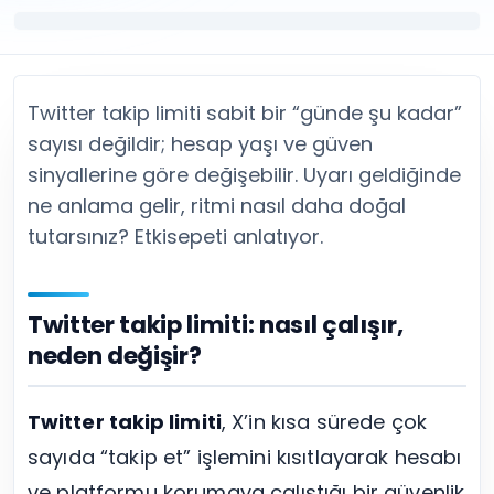
Twitter (X) Beğeni Satın Al
X (Twitter) Ücretsiz Takipçi
Twitter (X) Takipçi Satın Al
X (Twitter) Ücretsiz Beğeni
Twitter (X) Retweet Satın Al
Tümünü Gör
Twitter (X) Video İzlenme Satın Al
Diğer ücretsiz araçlar
Tümünü Gör
Facebook Araçları
Twitter takip limiti sabit bir “günde şu kadar”
YouTube
LinkedIn Araçları
sayısı değildir; hesap yaşı ve güven
YouTube Abone Satın Al
Spotify Araçları
sinyallerine göre değişebilir. Uyarı geldiğinde
YouTube Beğeni Satın Al
Telegram Araçları
ne anlama gelir, ritmi nasıl daha doğal
YouTube İzlenme Satın Al
Twitch Araçları
tutarsınız? Etkisepeti anlatıyor.
YouTube Yorum Satın Al
SoundCloud Araçları
Tümünü Gör
Snapchat Araçları
Facebook
Tümünü Gör
Twitter takip limiti: nasıl çalışır,
Facebook Beğeni Satın Al
Facebook Takipçi Satın Al
neden değişir?
Facebook Yorum Satın Al
Facebook Video İzlenme Satın Al
Twitter takip limiti
, X’in kısa sürede çok
Tümünü Gör
sayıda “takip et” işlemini kısıtlayarak hesabı
ve platformu korumaya çalıştığı bir güvenlik