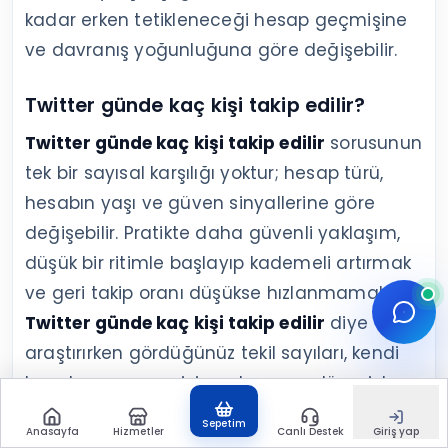
kadar erken tetikleneceği hesap geçmişine
ve davranış yoğunluğuna göre değişebilir.
Twitter günde kaç kişi takip edilir?
Twitter günde kaç kişi takip edilir
sorusunun
tek bir sayısal karşılığı yoktur; hesap türü,
hesabın yaşı ve güven sinyallerine göre
değişebilir. Pratikte daha güvenli yaklaşım,
düşük bir ritimle başlayıp kademeli artırmak
ve geri takip oranı düşükse hızlanmamaktır.
Twitter günde kaç kişi takip edilir
diye
araştırırken gördüğünüz tekil sayıları, kendi
hesabınızın geçmişi ve davranış düzeniyle
birlikte düşünmek daha doğru olur.
Sepetim
Anasayfa
Hizmetler
Canlı Destek
Giriş yap