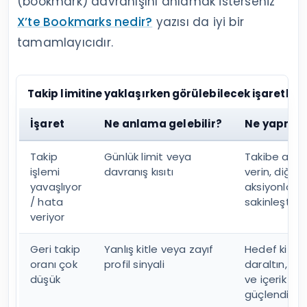
(bookmark) davranışını anlamak isterseniz
X’te Bookmarks nedir?
yazısı da iyi bir
tamamlayıcıdır.
Takip limitine yaklaşırken görülebilecek işaretler
İşaret
Ne anlama gelebilir?
Ne yapmal
Takip
Günlük limit veya
Takibe ara
işlemi
davranış kısıtı
verin, diğer
yavaşlıyor
aksiyonları 
/ hata
sakinleştirin
veriyor
Geri takip
Yanlış kitle veya zayıf
Hedef kitley
oranı çok
profil sinyali
daraltın, pro
düşük
ve içerik dili
güçlendirin