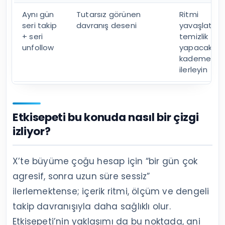
Aynı gün
Tutarsız görünen
Ritmi
seri takip
davranış deseni
yavaşlatın,
+ seri
temizlik
unfollow
yapacaksan
kademeli
ilerleyin
Etkisepeti bu konuda nasıl bir çizgi
izliyor?
X’te büyüme çoğu hesap için “bir gün çok
agresif, sonra uzun süre sessiz”
ilerlemektense; içerik ritmi, ölçüm ve dengeli
takip davranışıyla daha sağlıklı olur.
Etkisepeti’nin yaklaşımı da bu noktada, ani