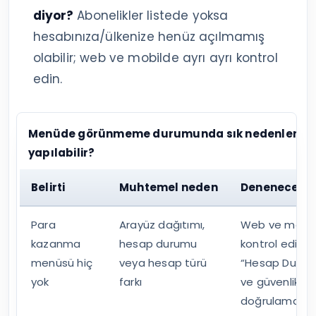
diyor?
Abonelikler listede yoksa
hesabınıza/ülkenize henüz açılmamış
olabilir; web ve mobilde ayrı ayrı kontrol
edin.
Menüde görünmeme durumunda sık nedenler ve
yapılabilir?
Belirti
Muhtemel neden
Denenecek 
Para
Arayüz dağıtımı,
Web ve mobi
kazanma
hesap durumu
kontrol edin;
menüsü hiç
veya hesap türü
“Hesap Durum
yok
farkı
ve güvenlik
doğrulamaları