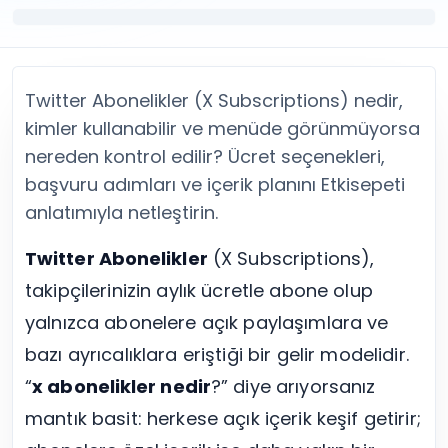
Twitter (X) Beğeni Satın Al
X (Twitter) Ücretsiz Takipçi
Twitter (X) Takipçi Satın Al
X (Twitter) Ücretsiz Beğeni
Twitter (X) Retweet Satın Al
Tümünü Gör
Twitter (X) Video İzlenme Satın Al
Diğer ücretsiz araçlar
Twitter Abonelikler (X Subscriptions) nedir,
Tümünü Gör
Facebook Araçları
YouTube
LinkedIn Araçları
kimler kullanabilir ve menüde görünmüyorsa
YouTube Abone Satın Al
Spotify Araçları
nereden kontrol edilir? Ücret seçenekleri,
YouTube Beğeni Satın Al
Telegram Araçları
başvuru adımları ve içerik planını Etkisepeti
YouTube İzlenme Satın Al
Twitch Araçları
anlatımıyla netleştirin.
YouTube Yorum Satın Al
SoundCloud Araçları
Tümünü Gör
Snapchat Araçları
Twitter Abonelikler
(X Subscriptions),
Facebook
Tümünü Gör
takipçilerinizin aylık ücretle abone olup
Facebook Beğeni Satın Al
Facebook Takipçi Satın Al
yalnızca abonelere açık paylaşımlara ve
Facebook Yorum Satın Al
bazı ayrıcalıklara eriştiği bir gelir modelidir.
Facebook Video İzlenme Satın Al
“
x abonelikler nedir
?” diye arıyorsanız
Tümünü Gör
mantık basit: herkese açık içerik keşif getirir;