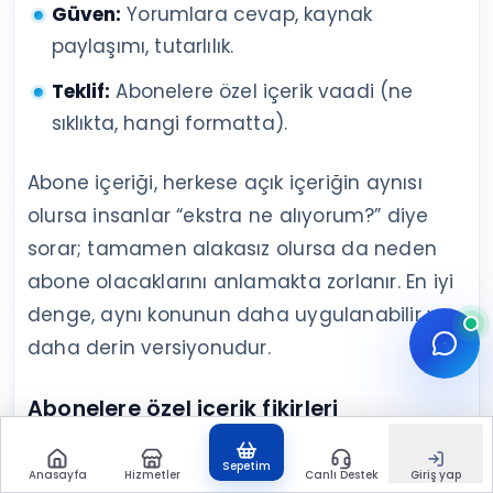
Güven:
Yorumlara cevap, kaynak
paylaşımı, tutarlılık.
Teklif:
Abonelere özel içerik vaadi (ne
sıklıkta, hangi formatta).
Abone içeriği, herkese açık içeriğin aynısı
olursa insanlar “ekstra ne alıyorum?” diye
sorar; tamamen alakasız olursa da neden
abone olacaklarını anlamakta zorlanır. En iyi
denge, aynı konunun daha uygulanabilir ve
daha derin versiyonudur.
Abonelere özel içerik fikirleri
Seri formatlar:
Haftalık sektör taraması,
Sepetim
Anasayfa
Hizmetler
Canlı Destek
Giriş yap
aylık araç listesi, vaka analizi