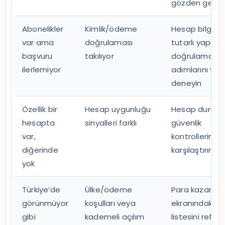
gözden geçiri
Abonelikler
Kimlik/ödeme
Hesap bilgileri
var ama
doğrulaması
tutarlı yapın;
başvuru
takılıyor
doğrulama
ilerlemiyor
adımlarını ye
deneyin
Özellik bir
Hesap uygunluğu
Hesap durum
hesapta
sinyalleri farklı
güvenlik
var,
kontrollerini
diğerinde
karşılaştırın
yok
Türkiye’de
Ülke/ödeme
Para kazanm
görünmüyor
koşulları veya
ekranındaki ür
gibi
kademeli açılım
listesini refer