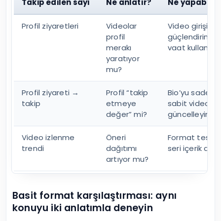
Takip edilen sayı
Ne anlatır?
Ne yapabilirs
Profil ziyaretleri
Videolar
Video girişini
profil
güçlendirin, n
merakı
vaat kullanın.
yaratıyor
mu?
Profil ziyareti →
Profil “takip
Bio’yu sadeleşt
takip
etmeye
sabit videoları
değer” mi?
güncelleyin.
Video izlenme
Öneri
Format test e
trendi
dağıtımı
seri içerik den
artıyor mu?
Basit format karşılaştırması: aynı
konuyu iki anlatımla deneyin