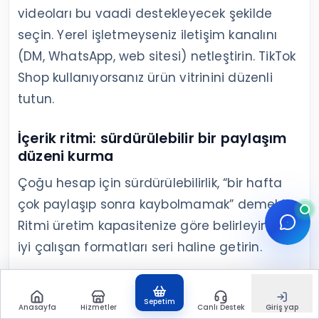
videoları bu vaadi destekleyecek şekilde
seçin. Yerel işletmeyseniz iletişim kanalını
(DM, WhatsApp, web sitesi) netleştirin. TikTok
Shop kullanıyorsanız ürün vitrinini düzenli
tutun.
İçerik ritmi: sürdürülebilir bir paylaşım
düzeni kurma
Çoğu hesap için sürdürülebilirlik, “bir hafta
çok paylaşıp sonra kaybolmamak” demektir.
Ritmi üretim kapasitenize göre belirleyin ve
iyi çalışan formatları seri haline getirin.
İlk içerik planı: tek mesaj, tek hedef, net
çağrı
Sepetim
Anasayfa
Hizmetler
Canlı Destek
Giriş yap