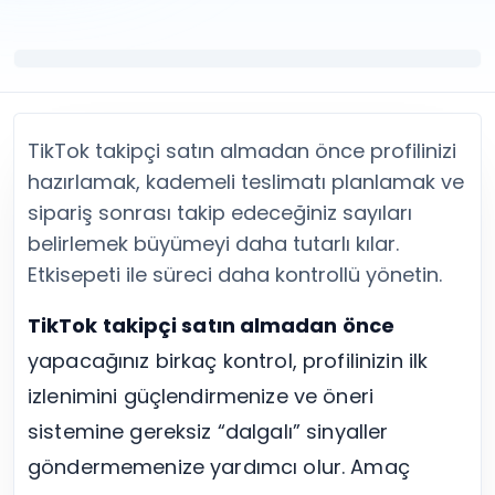
Twitter (X) Beğeni Satın Al
X (Twitter) Ücretsiz Takipçi
Twitter (X) Takipçi Satın Al
X (Twitter) Ücretsiz Beğeni
Twitter (X) Retweet Satın Al
Tümünü Gör
Twitter (X) Video İzlenme Satın Al
Diğer ücretsiz araçlar
Tümünü Gör
Facebook Araçları
YouTube
LinkedIn Araçları
TikTok takipçi satın almadan önce profilinizi
YouTube Abone Satın Al
Spotify Araçları
hazırlamak, kademeli teslimatı planlamak ve
YouTube Beğeni Satın Al
Telegram Araçları
sipariş sonrası takip edeceğiniz sayıları
YouTube İzlenme Satın Al
Twitch Araçları
belirlemek büyümeyi daha tutarlı kılar.
YouTube Yorum Satın Al
SoundCloud Araçları
Tümünü Gör
Snapchat Araçları
Etkisepeti ile süreci daha kontrollü yönetin.
Facebook
Tümünü Gör
Facebook Beğeni Satın Al
TikTok takipçi satın almadan önce
Facebook Takipçi Satın Al
yapacağınız birkaç kontrol, profilinizin ilk
Facebook Yorum Satın Al
izlenimini güçlendirmenize ve öneri
Facebook Video İzlenme Satın Al
Tümünü Gör
sistemine gereksiz “dalgalı” sinyaller
göndermemenize yardımcı olur. Amaç