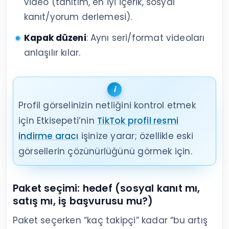
video (tanıtım, en iyi içerik, sosyal
kanıt/yorum derlemesi).
Kapak düzeni
: Aynı seri/format videoları
anlaşılır kılar.
Profil görselinizin netliğini kontrol etmek
için Etkisepeti’nin
TikTok profil resmi
indirme aracı
işinize yarar; özellikle eski
görsellerin çözünürlüğünü görmek için.
Paket seçimi: hedef (sosyal kanıt mı,
satış mı, iş başvurusu mu?)
Paket seçerken “kaç takipçi” kadar “bu artış