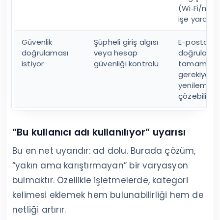
(Wi‑Fi/mobi
işe yarayabi
Güvenlik
Şüpheli giriş algısı
E-posta/te
doğrulaması
veya hesap
doğrulamas
istiyor
güvenliği kontrolü
tamamlam
gerekiyorsa
yenilemek 
çözebilir.
“Bu kullanıcı adı kullanılıyor” uyarısı
Bu en net uyarıdır: ad dolu. Burada çözüm,
“yakın ama karıştırmayan” bir varyasyon
bulmaktır. Özellikle işletmelerde, kategori
kelimesi eklemek hem bulunabilirliği hem de
netliği artırır.