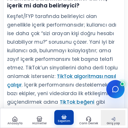
içerik mi daha belirleyici?
Keşfet/FYP tarafında belirleyici olan
genellikle içerik performansıdır; kullanıcı adı
ise daha çok “sizi arayan kişi doğru hesabı
bulabiliyor mu?” sorusunu çözer. Yani iyi bir
kullanıcı adı, bulunmayı kolaylaştırır; ama
zayıf içerik performansını tek başına telafi
etmez. TikTok’un sinyallerini daha derli toplu
anlamak isterseniz:
TikTok algoritması nasıl
çalışır
. İçerik performansını desteklemek için
bazı ekipler, yeni videolarda ilk etkileşimi
güçlendirmek adına
TikTok beğeni
gibi
çözümleri de değerlendiriyor.
Sepetim
Anasayfa
Hizmetler
Canlı Destek
Giriş yap
Değişiklikten sonra nereleri