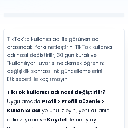
Twitter (X) Beğeni Satın Al
X (Twitter) Ücretsiz Takipçi
Twitter (X) Takipçi Satın Al
X (Twitter) Ücretsiz Beğeni
Twitter (X) Retweet Satın Al
Tümünü Gör
Twitter (X) Video İzlenme Satın Al
Diğer ücretsiz araçlar
Tümünü Gör
Facebook Araçları
YouTube
LinkedIn Araçları
TikTok’ta kullanıcı adı ile görünen ad
YouTube Abone Satın Al
Spotify Araçları
arasındaki farkı netleştirin. TikTok kullanıcı
YouTube Beğeni Satın Al
Telegram Araçları
adı nasıl değiştirilir, 30 gün kuralı ve
YouTube İzlenme Satın Al
Twitch Araçları
“kullanılıyor” uyarısı ne demek öğrenin;
YouTube Yorum Satın Al
SoundCloud Araçları
Tümünü Gör
Snapchat Araçları
değişiklik sonrası link güncellemelerini
Facebook
Tümünü Gör
Etkisepeti ile kaçırmayın.
Facebook Beğeni Satın Al
Facebook Takipçi Satın Al
TikTok kullanıcı adı nasıl değiştirilir?
Facebook Yorum Satın Al
Uygulamada
Profil > Profili Düzenle >
Facebook Video İzlenme Satın Al
Kullanıcı adı
yolunu izleyin, yeni kullanıcı
Tümünü Gör
adınızı yazın ve
Kaydet
ile onaylayın.