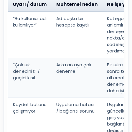
Uyarı / durum
Muhtemel neden
Ne işe yar
“Bu kullanıcı adı
Ad başka bir
Kategori/şe
kullanılıyor”
hesapta kayıtlı
anlamlı bir 
deneyebilirs
nokta/alt ç
sadeleştir
yardımcı ola
“Çok sık
Arka arkaya çok
Bir süre bek
denediniz” /
deneme
sonra tek b
geçici kısıt
alternatifl
denemek g
daha iyi son
Kaydet butonu
Uygulama hatası
Uygulamay
çalışmıyor
/ bağlantı sorunu
güncellemek
giriş yapm
bağlantıyı
değiştirme