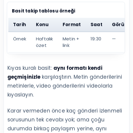
Basit takip tablosu örneği
Tarih
Konu
Format
Saat
Görünt
Örnek
Haftalık
Metin +
19:30
—
özet
link
Kıyas kuralı basit:
aynı formatı kendi
geçmişinizle
karşılaştırın. Metin gönderilerini
metinlerle, video gönderilerini videolarla
kıyaslayın.
Karar vermeden önce kaç gönderi izlenmeli
sorusunun tek cevabı yok; ama çoğu
durumda birkaç paylaşım yerine, aynı