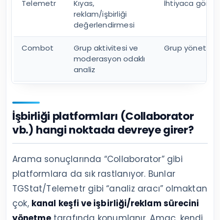
Telemetr
Kıyas,
İhtiyaca göre
reklam/işbirliği
değerlendirmesi
Combot
Grup aktivitesi ve
Grup yönetiyor
moderasyon odaklı
analiz
İşbirliği platformları (Collaborator
vb.) hangi noktada devreye girer?
Arama sonuçlarında “Collaborator” gibi
platformlara da sık rastlanıyor. Bunlar
TGStat/Telemetr gibi “analiz aracı” olmaktan
çok,
kanal keşfi ve işbirliği/reklam sürecini
yönetme
tarafında konumlanır. Amaç, kendi