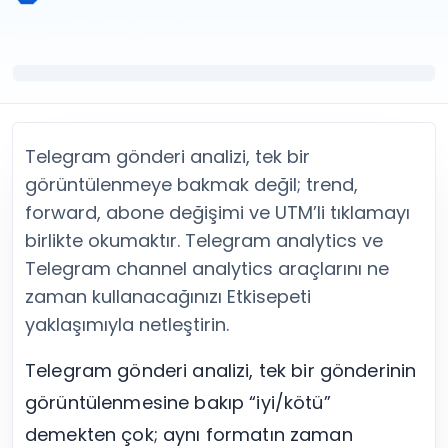
Twitter (X) Beğeni Satın Al
X (Twitter) Ücretsiz Takipçi
Twitter (X) Takipçi Satın Al
X (Twitter) Ücretsiz Beğeni
Twitter (X) Retweet Satın Al
Tümünü Gör
Twitter (X) Video İzlenme Satın Al
Diğer ücretsiz araçlar
Tümünü Gör
Facebook Araçları
YouTube
LinkedIn Araçları
YouTube Abone Satın Al
Spotify Araçları
Telegram gönderi analizi, tek bir
YouTube Beğeni Satın Al
Telegram Araçları
görüntülenmeye bakmak değil; trend,
YouTube İzlenme Satın Al
Twitch Araçları
forward, abone değişimi ve UTM’li tıklamayı
YouTube Yorum Satın Al
SoundCloud Araçları
birlikte okumaktır. Telegram analytics ve
Tümünü Gör
Snapchat Araçları
Telegram channel analytics araçlarını ne
Facebook
Tümünü Gör
Facebook Beğeni Satın Al
zaman kullanacağınızı Etkisepeti
Facebook Takipçi Satın Al
yaklaşımıyla netleştirin.
Facebook Yorum Satın Al
Facebook Video İzlenme Satın Al
Telegram gönderi analizi, tek bir gönderinin
Tümünü Gör
görüntülenmesine bakıp “iyi/kötü”
demekten çok; aynı formatın zaman