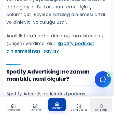
de bağlayın: “Bu konunun temeli için şu
bölüm” gibi. Böylece katalog dinlemesi artar
ve dinleyici yolculuğu uzar.
Analitik tarafı daha derin okumak isterseniz
şu içerik yardımcı olur:
Spotify podcast
dinlenmesi nasıl sayılır?
Spotify Advertising: ne zaman
mantıklı, nasıl ölçülür?
Spotify Advertising içindeki podcast
reklamları, doğru hedefleme ve ölçümle
Sepetim
desteklendiğinde yeni dinleyici kazanmak
Anasayfa
Hizmetler
Canlı Destek
Giriş yap