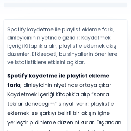
Twitter (X) Beğeni Satın Al
X (Twitter) Ücretsiz Takipçi
Twitter (X) Takipçi Satın Al
X (Twitter) Ücretsiz Beğeni
Twitter (X) Retweet Satın Al
Tümünü Gör
Twitter (X) Video İzlenme Satın Al
Diğer ücretsiz araçlar
Spotify kaydetme ile playlist ekleme farkı,
Tümünü Gör
Facebook Araçları
YouTube
LinkedIn Araçları
dinleyicinin niyetinde gizlidir: Kaydetmek
YouTube Abone Satın Al
Spotify Araçları
içeriği Kitaplık’a alır; playlist’e eklemek akışı
YouTube Beğeni Satın Al
Telegram Araçları
düzenler. Etkisepeti, bu sinyallerin önerilere
YouTube İzlenme Satın Al
Twitch Araçları
ve istatistiklere etkisini açıklar.
YouTube Yorum Satın Al
SoundCloud Araçları
Tümünü Gör
Snapchat Araçları
Spotify kaydetme ile playlist ekleme
Facebook
Tümünü Gör
farkı
, dinleyicinin niyetinde ortaya çıkar:
Facebook Beğeni Satın Al
Facebook Takipçi Satın Al
Kaydetmek içeriği Kitaplık’a alıp “sonra
Facebook Yorum Satın Al
tekrar döneceğim” sinyali verir; playlist’e
Facebook Video İzlenme Satın Al
eklemek ise şarkıyı belirli bir akışın içine
Tümünü Gör
yerleştirip dinleme düzenini kurar. Dışarıdan