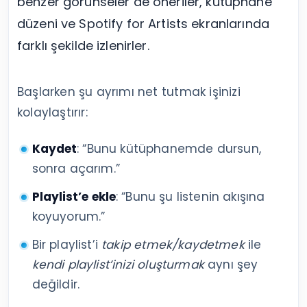
benzer görünseler de öneriler, kütüphane
düzeni ve Spotify for Artists ekranlarında
farklı şekilde izlenirler.
Başlarken şu ayrımı net tutmak işinizi
kolaylaştırır:
Kaydet
: “Bunu kütüphanemde dursun,
sonra açarım.”
Playlist’e ekle
: “Bunu şu listenin akışına
koyuyorum.”
Bir playlist’i
takip etmek/kaydetmek
ile
kendi playlist’inizi oluşturmak
aynı şey
değildir.