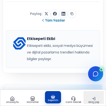
Paylaş:
Tüm Yazılar
Etkisepeti Ekibi
Etkisepeti ekibi, sosyal medya büyümesi
ve dijital pazarlama trendleri hakkında
bilgiler paylaşır.
Sepetim
DAHA FAZLA IÇERIK
Anasayfa
Hizmetler
Canlı Destek
Giriş yap