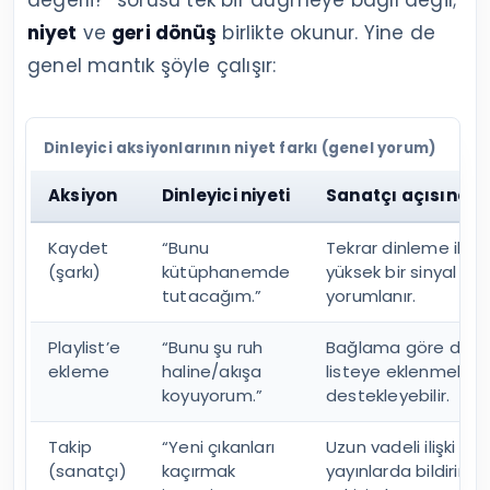
değerli?” sorusu tek bir düğmeye bağlı değil;
niyet
ve
geri dönüş
birlikte okunur. Yine de
genel mantık şöyle çalışır:
Dinleyici aksiyonlarının niyet farkı (genel yorum)
Aksiyon
Dinleyici niyeti
Sanatçı açısında
Kaydet
“Bunu
Tekrar dinleme ihtim
(şarkı)
kütüphanemde
yüksek bir sinyal ola
tutacağım.”
yorumlanır.
Playlist’e
“Bunu şu ruh
Bağlama göre değişir
ekleme
haline/akışa
listeye eklenmek ke
koyuyorum.”
destekleyebilir.
Takip
“Yeni çıkanları
Uzun vadeli ilişki siny
(sanatçı)
kaçırmak
yayınlarda bildirim/