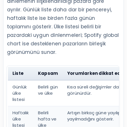
dinlemenin ilişkilendirildiği pazara göre
ayrılır. Günlük liste daha dar bir pencereyi,
haftalık liste ise birden fazla günün
toplamını gösterir. Ülke listesi belirli bir
pazardaki uygun dinlenmeleri; Spotify global
chart ise desteklenen pazarların birleşik
görünümünü sunar.
Liste
Kapsam
Yorumlarken dikkat edile
Günlük
Belirli gün
Kısa süreli değişimler daha
ülke
ve ülke
görünürdür.
listesi
Haftalık
Belirli
Artışın birkaç güne yayılıp
ülke
hafta ve
yayılmadığını gösterir.
listesi
ülke