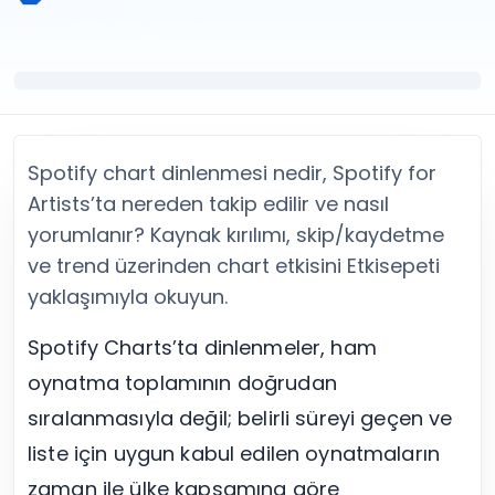
Twitter (X) Beğeni Satın Al
X (Twitter) Ücretsiz Takipçi
Twitter (X) Takipçi Satın Al
X (Twitter) Ücretsiz Beğeni
Twitter (X) Retweet Satın Al
Tümünü Gör
Twitter (X) Video İzlenme Satın Al
Diğer ücretsiz araçlar
Tümünü Gör
Facebook Araçları
YouTube
LinkedIn Araçları
YouTube Abone Satın Al
Spotify Araçları
Spotify chart dinlenmesi nedir, Spotify for
YouTube Beğeni Satın Al
Telegram Araçları
Artists’ta nereden takip edilir ve nasıl
YouTube İzlenme Satın Al
Twitch Araçları
yorumlanır? Kaynak kırılımı, skip/kaydetme
YouTube Yorum Satın Al
SoundCloud Araçları
ve trend üzerinden chart etkisini Etkisepeti
Tümünü Gör
Snapchat Araçları
yaklaşımıyla okuyun.
Facebook
Tümünü Gör
Facebook Beğeni Satın Al
Spotify Charts’ta dinlenmeler, ham
Facebook Takipçi Satın Al
Facebook Yorum Satın Al
oynatma toplamının doğrudan
Facebook Video İzlenme Satın Al
sıralanmasıyla değil; belirli süreyi geçen ve
Tümünü Gör
liste için uygun kabul edilen oynatmaların
zaman ile ülke kapsamına göre