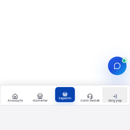
Sepetim
Anasayfa
Hizmetler
Canlı Destek
Giriş yap