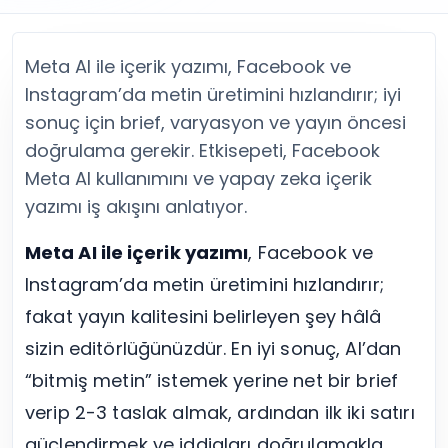
Twitter (X) Beğeni Satın Al
X (Twitter) Ücretsiz Takipçi
Twitter (X) Takipçi Satın Al
X (Twitter) Ücretsiz Beğeni
Twitter (X) Retweet Satın Al
Tümünü Gör
Meta AI ile içerik yazımı, Facebook ve
Twitter (X) Video İzlenme Satın Al
Diğer ücretsiz araçlar
Instagram’da metin üretimini hızlandırır; iyi
Tümünü Gör
Facebook Araçları
sonuç için brief, varyasyon ve yayın öncesi
YouTube
LinkedIn Araçları
YouTube Abone Satın Al
Spotify Araçları
doğrulama gerekir. Etkisepeti, Facebook
YouTube Beğeni Satın Al
Telegram Araçları
Meta AI kullanımını ve yapay zeka içerik
YouTube İzlenme Satın Al
Twitch Araçları
yazımı iş akışını anlatıyor.
YouTube Yorum Satın Al
SoundCloud Araçları
Tümünü Gör
Snapchat Araçları
Meta AI ile içerik yazımı
, Facebook ve
Facebook
Tümünü Gör
Instagram’da metin üretimini hızlandırır;
Facebook Beğeni Satın Al
fakat yayın kalitesini belirleyen şey hâlâ
Facebook Takipçi Satın Al
Facebook Yorum Satın Al
sizin editörlüğünüzdür. En iyi sonuç, AI’dan
Facebook Video İzlenme Satın Al
“bitmiş metin” istemek yerine net bir brief
Tümünü Gör
verip 2-3 taslak almak, ardından ilk iki satırı
güçlendirmek ve iddiaları doğrulamakla