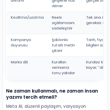
üretimi
girişlerle hızlı
gerçek detay
dener
Kısaltma/uzatma
Reels
Tek ana mesa
açıklamasını
gereksiz sıfa
sadeleştirir
Kampanya
Şablonla
Tarih, fiyat, 
duyurusu
tutarlı metin
bilgileri siz 
çıkarır
Marka dili
Kuralları
Kuralsız kul
verirseniz
kayar; “dil no
tonu yakalar
Ne zaman kullanmalı, ne zaman insan
yazımı tercih etmeli?
Meta AI; düzenli paylaşım, varyasyon