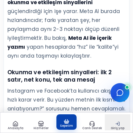
okunma ve etkileşim sinyallerini
güçlendirdiği için işe yarar. Meta AI burada
hızlandırıcıdır; farkı yaratan şey, her
paylaşımda aynı 2-3 noktayı ölçüp düzenli
iyileştirmektir. Bu bakış,
Meta AI ile içerik
yazımı
yapan hesaplarda “hız” ile “kalite”yi
aynı anda taşımayı kolaylaştırır.
Okunma ve etkileşim sinyalleri: ilk 2
satır, net konu, tek ana mesaj
Instagram ve Facebook’ta kullanıcı akışta
hızlı karar verir. Bu yüzden metnin ilk kısmı “ne
anlatıyorum?” sorusunu hemen cevaplamalı.
AI’dan gelen metni düzenlerken genellikle şu
üç dokunuş yeterli olur:
Sepetim
Anasayfa
Hizmetler
Canlı Destek
Giriş yap