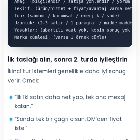
Amaç: (bilgilendir / satışa yönlendir / yorum al 
Teklif: (ürün/hizmet + fiyat/avantaj varsa net)

Ton: (samimi / kurumsal / enerjik / sade)

Uzunluk: (2-3 satır / 1 paragraf / madde madde)

Yasaklar: (abartılı vaat yok, kesin sonuç yok, ra
Marka cümlesi: (varsa 1 örnek cümle)
İlk taslağı alın, sonra 2. turda iyileştirin
İkinci tur istemleri genellikle daha iyi sonuç
verir. Örnek:
“İlk iki satırı daha net yap, tek ana mesaj
kalsın.”
“Sonda tek bir çağrı olsun: DM’den fiyat
iste.”