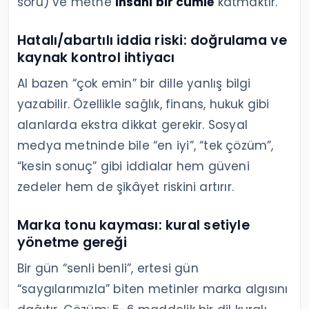
soru) ve metne
insani bir cümle
katmaktır.
Hatalı/abartılı iddia riski: doğrulama ve
kaynak kontrol ihtiyacı
AI bazen “çok emin” bir dille yanlış bilgi
yazabilir. Özellikle sağlık, finans, hukuk gibi
alanlarda ekstra dikkat gerekir. Sosyal
medya metninde bile “en iyi”, “tek çözüm”,
“kesin sonuç” gibi iddialar hem güveni
zedeler hem de şikâyet riskini artırır.
Marka tonu kayması: kural setiyle
yönetme gereği
Bir gün “senli benli”, ertesi gün
“saygılarımızla” biten metinler marka algısını