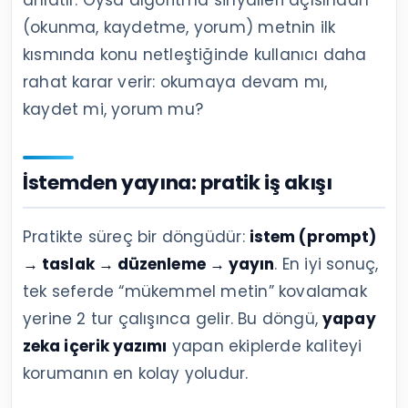
anlatır. Oysa algoritma sinyalleri açısından
(okunma, kaydetme, yorum) metnin ilk
kısmında konu netleştiğinde kullanıcı daha
rahat karar verir: okumaya devam mı,
kaydet mi, yorum mu?
İstemden yayına: pratik iş akışı
Pratikte süreç bir döngüdür:
istem (prompt)
→ taslak → düzenleme → yayın
. En iyi sonuç,
tek seferde “mükemmel metin” kovalamak
yerine 2 tur çalışınca gelir. Bu döngü,
yapay
zeka içerik yazımı
yapan ekiplerde kaliteyi
korumanın en kolay yoludur.