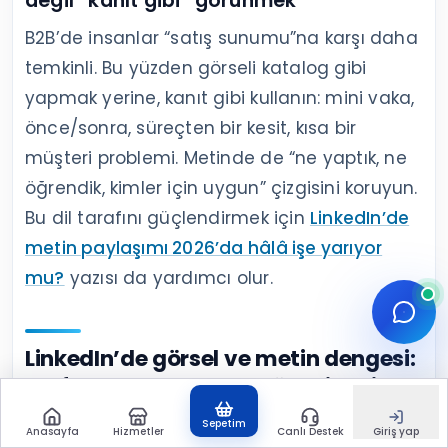
değil “kanıt gibi” görünmek
B2B’de insanlar “satış sunumu”na karşı daha
temkinli. Bu yüzden görseli katalog gibi
yapmak yerine, kanıt gibi kullanın: mini vaka,
önce/sonra, süreçten bir kesit, kısa bir
müşteri problemi. Metinde de “ne yaptık, ne
öğrendik, kimler için uygun” çizgisini koruyun.
Bu dil tarafını güçlendirmek için
LinkedIn’de
metin paylaşımı 2026’da hâlâ işe yarıyor
mu?
yazısı da yardımcı olur.
LinkedIn’de görsel ve metin dengesi:
performansı okurken görselin mi
metnin mi katkı verdiğini ayırma
Sepetim
Anasayfa
Hizmetler
Canlı Destek
Giriş yap