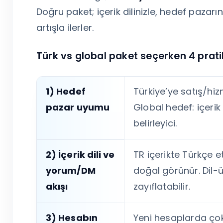
Doğru paket; içerik dilinizle, hedef pazar
artışla ilerler.
Türk vs global paket seçerken 4 pratik
1) Hedef
Türkiye’ye satış/hi
pazar uyumu
Global hedef: içerik 
belirleyici.
2) İçerik dili ve
TR içerikte Türkçe et
yorum/DM
doğal görünür. Dil-ü
akışı
zayıflatabilir.
3) Hesabın
Yeni hesaplarda çok 