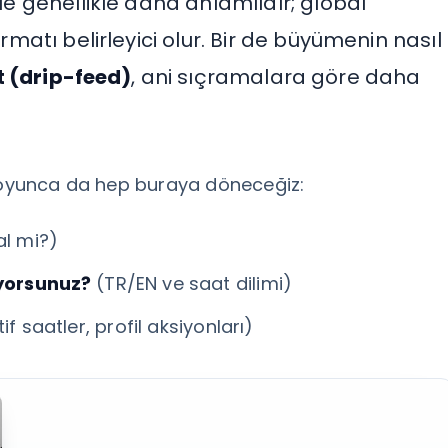
tle genellikle daha anlamlıdır; global
ormatı belirleyici olur. Bir de büyümenin nasıl
t (drip-feed)
, ani sıçramalara göre daha
 boyunca da hep buraya döneceğiz:
al mi?)
uyorsunuz?
(TR/EN ve saat dilimi)
if saatler, profil aksiyonları)