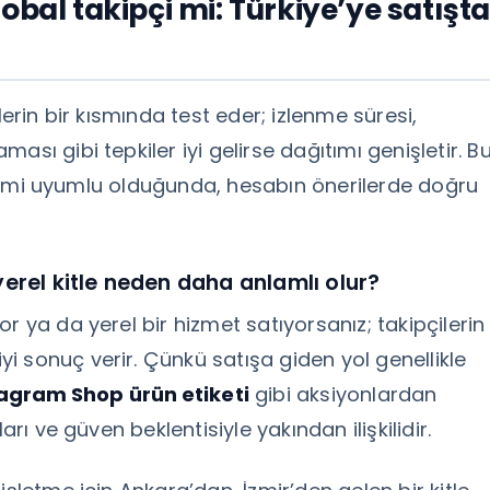
obal takipçi mi: Türkiye’ye satışt
lerin bir kısmında test eder; izlenme süresi,
sı gibi tepkiler iyi gelirse dağıtımı genişletir. B
 dilimi uyumlu olduğunda, hesabın önerilerde doğru
yerel kitle neden daha anlamlı olur?
r ya da yerel bir hizmet satıyorsanız; takipçilerin
 sonuç verir. Çünkü satışa giden yol genellikle
agram Shop ürün etiketi
gibi aksiyonlardan
arı ve güven beklentisiyle yakından ilişkilidir.