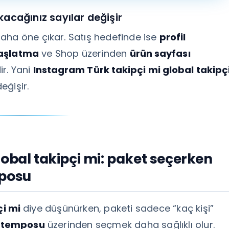
acağınız sayılar değişir
aha öne çıkar. Satış hedefinde ise
profil
aşlatma
ve Shop üzerinden
ürün sayfası
ir. Yani
Instagram Türk takipçi mi global takipç
eğişir.
lobal takipçi mi: paket seçerken
mposu
çi mi
diye düşünürken, paketi sadece “kaç kişi”
t temposu
üzerinden seçmek daha sağlıklı olur.