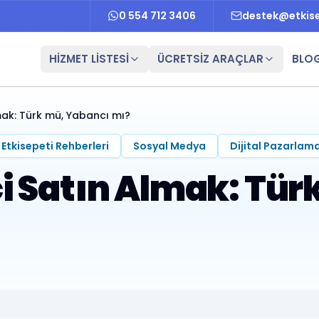
0 554 712 3406
destek@etkis
HİZMET LİSTESİ
ÜCRETSİZ ARAÇLAR
BLO
mak: Türk mü, Yabancı mı?
Etkisepeti Rehberleri
Sosyal Medya
Dijital Pazarlam
i Satın Almak: Tür