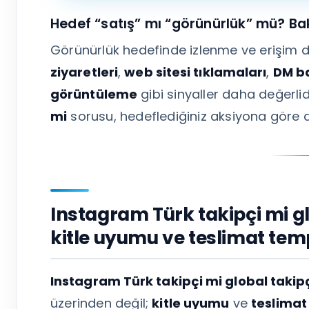
Hedef “satış” mı “görünürlük” mü? Bak
Görünürlük hedefinde izlenme ve erişim d
ziyaretleri
,
web sitesi tıklamaları
,
DM b
görüntüleme
gibi sinyaller daha değerlid
mi
sorusu, hedeflediğiniz aksiyona göre d
Instagram Türk takipçi mi g
kitle uyumu ve teslimat te
Instagram Türk takipçi mi global takip
üzerinden değil;
kitle uyumu
ve
teslima