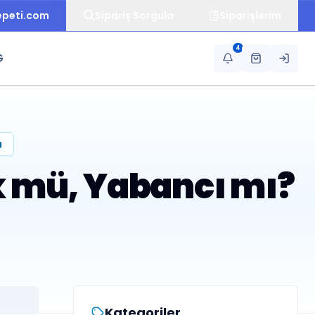
epeti.com
Sipariş Sorgula
Siparişlerim
4
G
a
k mü, Yabancı mı?
Kategoriler