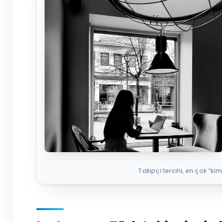
Takipçi tercihi, en çok “ki