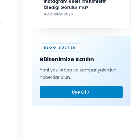
a
Instagram Reels'imi Kimlerin
İzlediği Görülür mü?
4 Ağustos 2026
u
BLOG BÜLTENI
Bültenimize Katılın
Yeni yazılardan ve kampanyalardan
haberdar olun.
Üye Ol