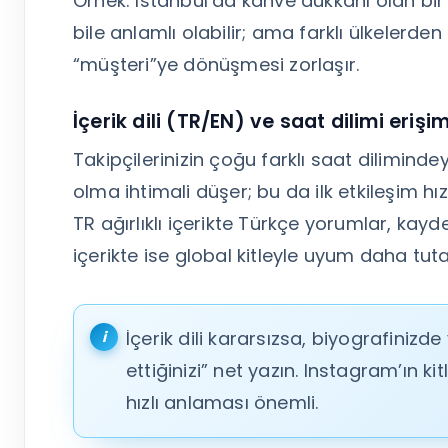
Örnek: İstanbul’da kahve dükkânı olan bir 
bile anlamlı olabilir; ama farklı ülkelerde
“müşteri”ye dönüşmesi zorlaşır.
İçerik dili (TR/EN) ve saat dilimi erişim
Takipçilerinizin çoğu farklı saat diliminde
olma ihtimali düşer; bu da ilk etkileşim hızın
TR ağırlıklı içerikte Türkçe yorumlar, kayd
içerikte ise global kitleyle uyum daha tuta
İçerik dili kararsızsa, biyografiniz
ettiğinizi” net yazın. Instagram’ın ki
hızlı anlaması önemli.