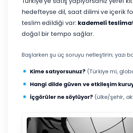
Türkiye’ye satış yapıyorsanız yerel ki
Tümünü Gör
hedefteyse dil, saat dilimi ve içerik f
teslim edildiği var:
kademeli teslima
doğal bir tempo sağlar.
Başlarken şu üç soruyu netleştirin; yazı
Kime satıyorsunuz?
(Türkiye mi, glob
Hangi dilde güven ve etkileşim kur
İçgörüler ne söylüyor?
(ülke/şehir, akt