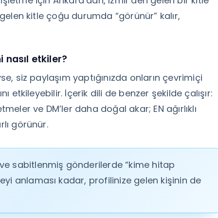
işletme için Ankara’dan, İzmir’den gelen bir kitle
n gelen kitle çoğu durumda “görünür” kalır,
i nasıl etkiler?
yse, siz paylaşım yaptığınızda onların çevrimiçi
ı etkileyebilir. İçerik dili de benzer şekilde çalışır:
etmeler ve DM’ler daha doğal akar; EN ağırlıklı
rlı görünür.
de ve sabitlenmiş gönderilerde “kime hitap
tleyi anlaması kadar, profilinize gelen kişinin de