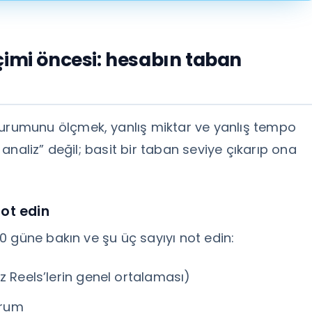
çimi öncesi: hesabın taban
rumunu ölçmek, yanlış miktar ve yanlış tempo
naliz” değil; basit bir taban seviye çıkarıp ona
ot edin
 güne bakın ve şu üç sayıyı not edin:
z Reels’lerin genel ortalaması)
orum