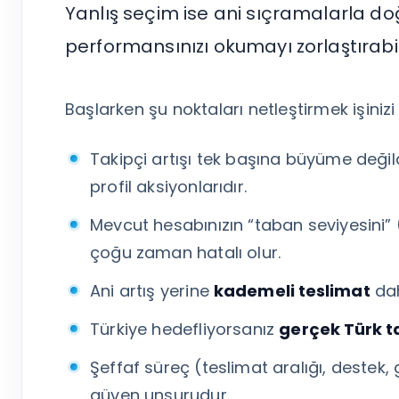
Tümünü Gör
Yanlış seçim ise ani sıçramalarla do
performansınızı okumayı zorlaştırabil
Başlarken şu noktaları netleştirmek işinizi 
Takipçi artışı tek başına büyüme değil
profil aksiyonlarıdır.
Mevcut hesabınızın “taban seviyesini
çoğu zaman hatalı olur.
Ani artış yerine
kademeli teslimat
dah
Türkiye hedefliyorsanız
gerçek Türk t
Şeffaf süreç (teslimat aralığı, destek, g
güven unsurudur.