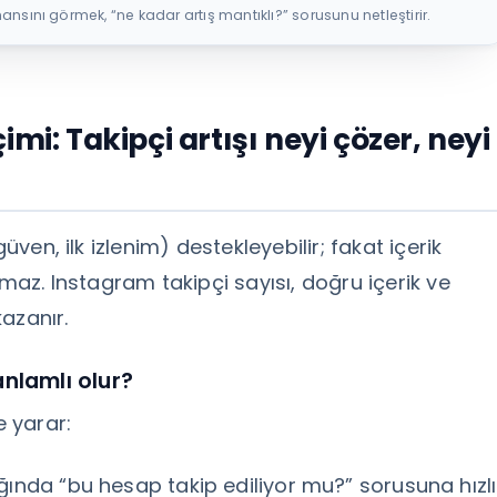
nı görmek, “ne kadar artış mantıklı?” sorusunu netleştirir.
mi: Takipçi artışı neyi çözer, neyi
üven, ilk izlenim) destekleyebilir; fakat içerik
tmaz. Instagram takipçi sayısı, doğru içerik ve
azanır.
anlamlı olur?
e yarar:
tığında “bu hesap takip ediliyor mu?” sorusuna hızlı