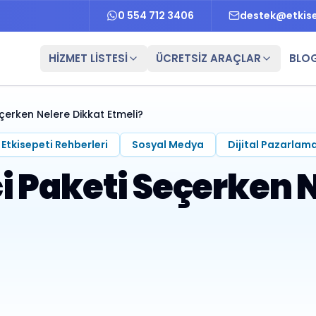
0 554 712 3406
destek@etkis
HİZMET LİSTESİ
ÜCRETSİZ ARAÇLAR
BLO
çerken Nelere Dikkat Etmeli?
Etkisepeti Rehberleri
Sosyal Medya
Dijital Pazarlam