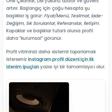
Öne Çıkanlar, DM yükünü azaltır ve güveni
artırır. Başlangıç için çoğu hesapta şu
başlıklar iş görür:
Fiyat/Menü
,
Teslimat
,
İade-
Değişim
,
Sık Sorulanlar
,
Referanslar
,
İletişim
.
Kapaklar ve başlıklar tutarlı olursa profil
daha “kurumsal” görünür.
Profil vitrininizi daha sistemli toparlamak
isterseniz
Instagram profil düzeni için ilk
izlenim ipuçları
yazısı iyi bir tamamlayıcı olur.