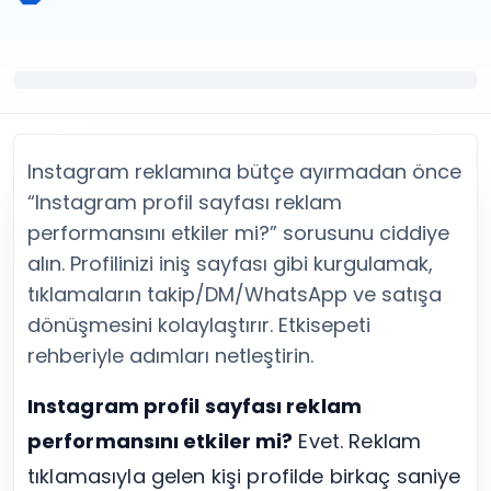
Twitter (X) Beğeni Satın Al
X (Twitter) Ücretsiz Takipçi
Twitter (X) Takipçi Satın Al
X (Twitter) Ücretsiz Beğeni
Twitter (X) Retweet Satın Al
Tümünü Gör
Twitter (X) Video İzlenme Satın Al
Diğer ücretsiz araçlar
Tümünü Gör
Facebook Araçları
YouTube
LinkedIn Araçları
YouTube Abone Satın Al
Spotify Araçları
Instagram reklamına bütçe ayırmadan önce
YouTube Beğeni Satın Al
Telegram Araçları
“Instagram profil sayfası reklam
YouTube İzlenme Satın Al
Twitch Araçları
performansını etkiler mi?” sorusunu ciddiye
YouTube Yorum Satın Al
SoundCloud Araçları
alın. Profilinizi iniş sayfası gibi kurgulamak,
Tümünü Gör
Snapchat Araçları
tıklamaların takip/DM/WhatsApp ve satışa
Facebook
Tümünü Gör
Facebook Beğeni Satın Al
dönüşmesini kolaylaştırır. Etkisepeti
Facebook Takipçi Satın Al
rehberiyle adımları netleştirin.
Facebook Yorum Satın Al
Facebook Video İzlenme Satın Al
Instagram profil sayfası reklam
Tümünü Gör
performansını etkiler mi?
Evet. Reklam
tıklamasıyla gelen kişi profilde birkaç saniye