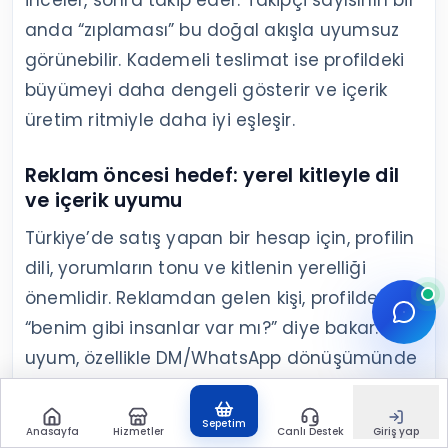
inceler, sonra takip eder. Takipçi sayısının bir
anda “zıplaması” bu doğal akışla uyumsuz
görünebilir. Kademeli teslimat ise profildeki
büyümeyi daha dengeli gösterir ve içerik
üretim ritmiyle daha iyi eşleşir.
Reklam öncesi hedef: yerel kitleyle dil
ve içerik uyumu
Türkiye’de satış yapan bir hesap için, profilin
dili, yorumların tonu ve kitlenin yerelliği
önemlidir. Reklamdan gelen kişi, profilde
“benim gibi insanlar var mı?” diye bakar. Bu
uyum, özellikle DM/WhatsApp dönüşümünde
fark yaratır.
Sepetim
Anasayfa
Hizmetler
Canlı Destek
Giriş yap
Sosyal kanıtı içerikle eşleştirme