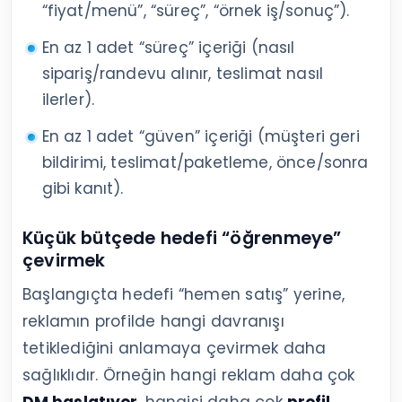
“fiyat/menü”, “süreç”, “örnek iş/sonuç”).
En az 1 adet “süreç” içeriği (nasıl
sipariş/randevu alınır, teslimat nasıl
ilerler).
En az 1 adet “güven” içeriği (müşteri geri
bildirimi, teslimat/paketleme, önce/sonra
gibi kanıt).
Küçük bütçede hedefi “öğrenmeye”
çevirmek
Başlangıçta hedefi “hemen satış” yerine,
reklamın profilde hangi davranışı
tetiklediğini anlamaya çevirmek daha
sağlıklıdır. Örneğin hangi reklam daha çok
DM başlatıyor
, hangisi daha çok
profil