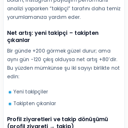
bölüm, instagram paylaşım performans
analizi yaparken “takipçi” tarafını daha temiz
yorumlamanıza yardım eder.
Net artış: yeni takipçi – takipten
çıkanlar
Bir günde +200 görmek güzel durur; ama
aynı gün -120 çıkış olduysa net artış +80’dir.
Bu yüzden mümkünse şu iki sayıyı birlikte not
edin:
Yeni takipçiler
Takipten çıkanlar
Profil ziyaretleri ve takip dönüşümü
(profil ziyareti → takip)