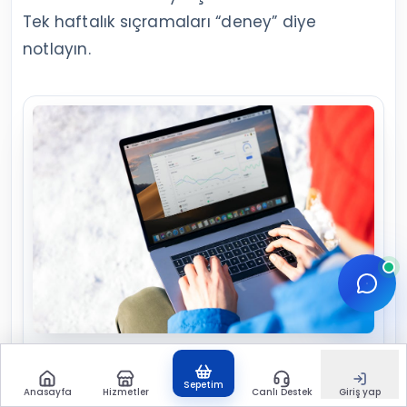
Tek haftalık sıçramaları “deney” diye
notlayın.
Haftalık not tutmak, tek bir günün dalgalanmasına göre
Sepetim
karar vermenizi engeller.
Anasayfa
Hizmetler
Canlı Destek
Giriş yap