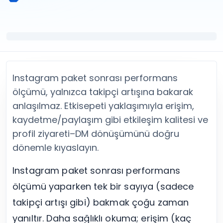
Twitter (X) Beğeni Satın Al
X (Twitter) Ücretsiz Takipçi
Twitter (X) Takipçi Satın Al
X (Twitter) Ücretsiz Beğeni
Twitter (X) Retweet Satın Al
Tümünü Gör
Twitter (X) Video İzlenme Satın Al
Diğer ücretsiz araçlar
Tümünü Gör
Facebook Araçları
YouTube
LinkedIn Araçları
YouTube Abone Satın Al
Spotify Araçları
Instagram paket sonrası performans
YouTube Beğeni Satın Al
Telegram Araçları
ölçümü, yalnızca takipçi artışına bakarak
YouTube İzlenme Satın Al
Twitch Araçları
anlaşılmaz. Etkisepeti yaklaşımıyla erişim,
YouTube Yorum Satın Al
SoundCloud Araçları
kaydetme/paylaşım gibi etkileşim kalitesi ve
Tümünü Gör
Snapchat Araçları
profil ziyareti–DM dönüşümünü doğru
Facebook
Tümünü Gör
Facebook Beğeni Satın Al
dönemle kıyaslayın.
Facebook Takipçi Satın Al
Facebook Yorum Satın Al
Instagram paket sonrası performans
Facebook Video İzlenme Satın Al
ölçümü yaparken tek bir sayıya (sadece
Tümünü Gör
takipçi artışı gibi) bakmak çoğu zaman
yanıltır. Daha sağlıklı okuma; erişim (kaç