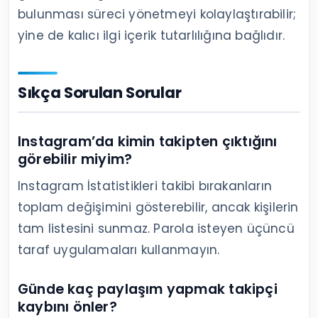
üzerinden kullanılan
Instagram takipçi
desteğinde
teslimat zamana yayılır; ancak
yorum, kaydetme ve profil ziyareti
gelmiyorsa içerik veya profil sorunu ayrıca
çözülmelidir.
Türkiye merkezli gerçek hesaplarla
hedef kitle uyumu neden önemlidir?
Türkiye’ye satış yapan veya Türkçe içerik
üreten bir hesapta kitlenin dil ve konum
uyumu önemlidir.
Türkiye merkezli takipçi
seçeneğini
değerlendirirken yalnızca sayıya
değil, hedeflediğiniz müşteri profiline ve
içerik diline de bakın.
Teslimat sonrası düşüş ve destek