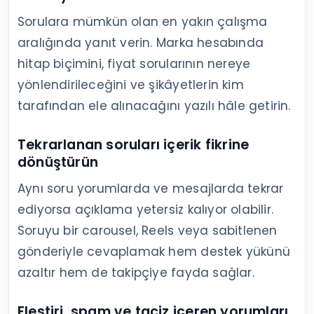
Takip
Kampanya
Takip kaynağı ve
artıyor,
geçici ilgi
kampanya vaadi
kayıp da
çekmiş olabilir
artıyor
Kaydetme
İçerik kişisel
Konu türü ve
iyi,
kullanım için
gönderi amacı
paylaşım
yararlı olabilir
düşük
Yorumları, mesajları ve olumsuz geri
bildirimleri yönetin
Instagram topluluk yönetimi, gelen her
mesaja anında cevap vermek değil; benzer