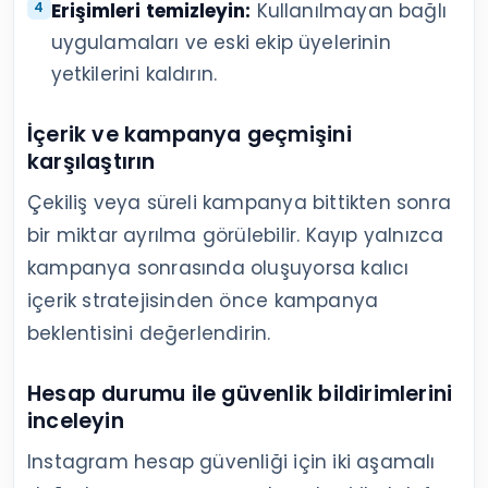
Ani takipçi düşüşünde önce neyi
kontrol etmelisiniz?
Ani düşüşte önce içerik ve kampanya
geçmişini, ardından hesap durumu ve erişim
güvenliğini kontrol edin. Hemen yayınları
silmek veya bütün planı değiştirmek sorunun
kaynağını görmenizi zorlaştırabilir.
İçerik geçmişini karşılaştırın:
Konu, sıklık,
kampanya veya üslup değişikliği olup
olmadığını bulun.
Hesap durumunu inceleyin:
İçerik
kaldırma, özellik kısıtlaması veya güvenlik