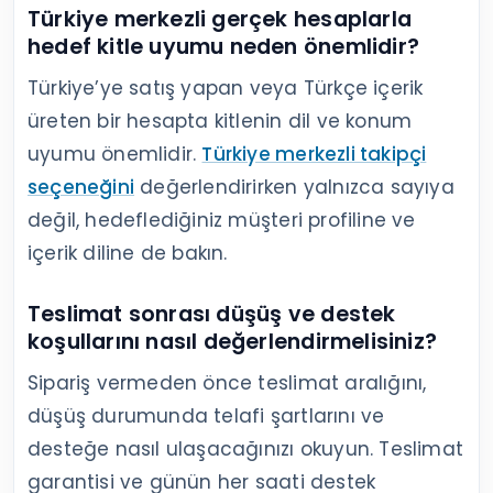
Dışarıdan alınan büyüme desteği, içerik
planının yerine geçmemeli ve mevcut yayın
temposuyla açıklanabilir olmalıdır. Profil
ziyareti, içerik kalitesi ve topluluk iletişimi
zayıfsa takipçi sayısındaki artış bu sorunları
tek başına çözmez.
Kademeli teslimat neden daha
yönetilebilir bir süreç sağlar?
Tek seferde oluşan hareket ile saatlere veya
günlere yayılan hareket aynı şekilde
değerlendirilemez. Kademeli teslimat, içerik
yayınlarını ve sonuçları daha rahat
izlemenizi sağlar. Örneğin Etkisepeti