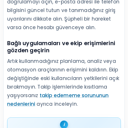
bildirimi bulunup bulunmadığını kontrol
edin.
Giriş hareketlerini gözden geçirin:
Tanımadığınız cihazların oturumlarını
kapatın ve parolanızı yenileyin.
Erişimleri temizleyin:
Kullanılmayan bağlı
uygulamaları ve eski ekip üyelerinin
yetkilerini kaldırın.
İçerik ve kampanya geçmişini
karşılaştırın
Çekiliş veya süreli kampanya bittikten sonra
bir miktar ayrılma görülebilir. Kayıp yalnızca
kampanya sonrasında oluşuyorsa kalıcı
içerik stratejisinden önce kampanya