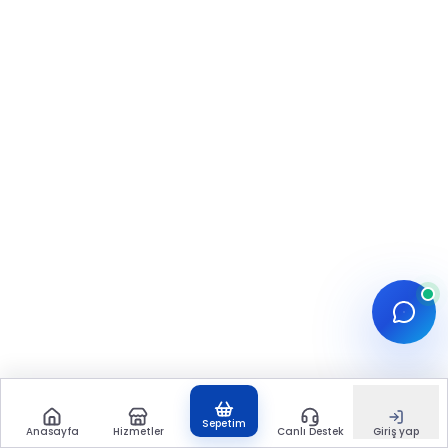
DAHA FAZLA IÇERIK
Daha Fazla İçerik Keşfedin
Sosyal medya stratejileri ve ipuçları
hakkında daha fazla yazı okuyun.
Tüm Blog Yazıları
Sepetim
Anasayfa
Hizmetler
Canlı Destek
Giriş yap