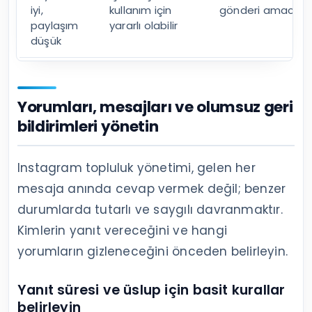
Takipçi değişimini içerik tarihleriyle karşılaştırmak,
tek başına toplam sayıya bakmaktan daha
açıklayıcıdır.
Takipçi analizi sırasında sayıların olası anlamlar
Gözlem
Olası açıklama
İncelenecek no
Erişim
İçerik geniş
Profil ziyareti ve
yüksek,
fakat ilgisiz bir
biyografi açıklığı
takip
kitleye ulaşmış
düşük
olabilir