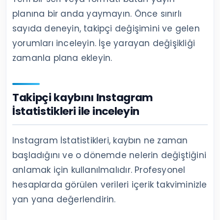
formatı belirlesin.
Paylaşım sıklığını kitlenizin tepkisine
göre ayarlayın
Sıklığı artırdığınız dönemde erişim yükselirken
içerik başına kaydetme, paylaşım ve profil
ziyareti geriliyorsa kitlenizin ilgisi bölünüyor
olabilir. Sıklığı azaltıp içerik kalitesini
koruyarak yeniden karşılaştırın.
Ani içerik ve paylaşım sıklığı
değişikliklerinden kaçının
Yeni bir seri veya formatı bütün yayın
planına bir anda yaymayın. Önce sınırlı
sayıda deneyin, takipçi değişimini ve gelen
yorumları inceleyin. İşe yarayan değişikliği