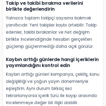
zamanla plana ekleyin.
Takipçi kaybını Instagram
İstatistikleri ile inceleyin
Instagram İstatistikleri, kaybın ne zaman
başladığını ve o dönemde nelerin değiştiğini
anlamak için kullanılmalıdır. Profesyonel
hesaplarda görülen verileri içerik takviminizle
yan yana değerlendirin.
Takip ve takibi bırakma verilerini
birlikte değerlendirin
Yalnızca toplam takipçi sayısına bakmak