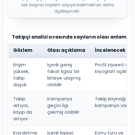
Yüksek erişim her zaman doğru kitleye
ulaşıldığını göstermez. Bir Reels çok izlenirken
profil ziyareti ve takip düşük kalabilir.
Kaydetme ve paylaşım ise içeriğin daha
sonra kullanılmaya veya başkasına
gönderilmeye değer bulunduğunu
gösterebilir. Hesabı daha kapsamlı
değerlendirmek için
Instagram hesap
denetimi adımlarını
uygulayabilirsiniz.