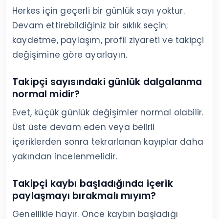
koşullarını nasıl değerlendirmelisiniz?
Sipariş vermeden önce teslimat aralığını,
düşüş durumunda telafi şartlarını ve
desteğe nasıl ulaşacağınızı okuyun. Teslimat
garantisi ve günün her saati destek
bulunması süreci yönetmeyi kolaylaştırabilir;
yine de kalıcı ilgi içerik tutarlılığına bağlıdır.
Sıkça Sorulan Sorular
Instagram’da kimin takipten çıktığını
görebilir miyim?
Instagram İstatistikleri takibi bırakanların