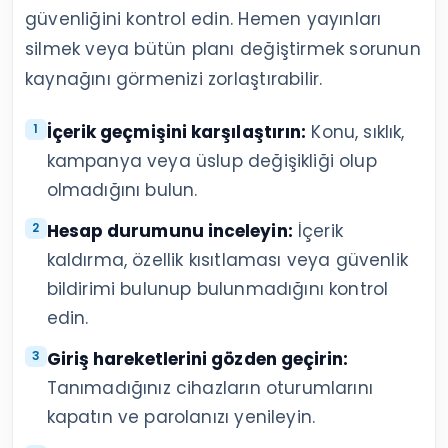
ediyorsa açıklama yetersiz kalıyor olabilir.
Soruyu bir carousel, Reels veya sabitlenen
gönderiyle cevaplamak hem destek yükünü
azaltır hem de takipçiye fayda sağlar.
Eleştiri, spam ve taciz içeren yorumları
ayırın
Somut eleştiriyi silmek yerine sakin biçimde
yanıtlayın. Konuyla ilgisiz tekrarlar, yanıltıcı
bağlantılar ve taciz içeren ifadeler için
Instagram’ın gizleme, kısıtlama ve
engelleme seçeneklerini kullanın. Her
olumsuz yorum aynı şekilde ele
alınmamalıdır.