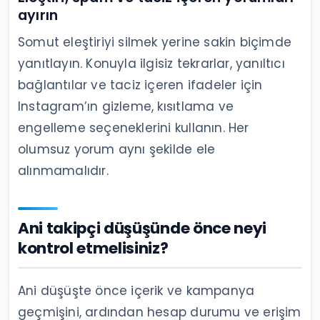
durumlarda tutarlı ve saygılı davranmaktır.
Kimlerin yanıt vereceğini ve hangi
yorumların gizleneceğini önceden belirleyin.
Yanıt süresi ve üslup için basit kurallar
belirleyin
Sorulara mümkün olan en yakın çalışma
aralığında yanıt verin. Marka hesabında
hitap biçimini, fiyat sorularının nereye
yönlendirileceğini ve şikâyetlerin kim
tarafından ele alınacağını yazılı hâle getirin.
Tekrarlanan soruları içerik fikrine
dönüştürün
Aynı soru yorumlarda ve mesajlarda tekrar