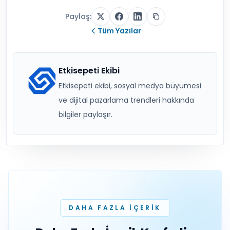
socialinsider.io
(2026-01-16) —
Instagram’daki beğeniler önceki değerlere
kıyasla %15 azaldı.
socialinsider.io
(2026-01-16) — Gönderi
başına ortalama yorum sayısı TikTok’ta
%24, Instagram’da %16 düştü; bu durum
daha pasif etkileşime doğru bir kaymaya
işaret ediyor.
blog.hootsuite.com
— Instagram’da
genel olarak en iyi performansı %4,2 ile
carousel gönderileri gösteriyor.
blog.hootsuite.com
— Instagram’ın genel
ortalama takipçi büyüme oranı %1,37’dir.