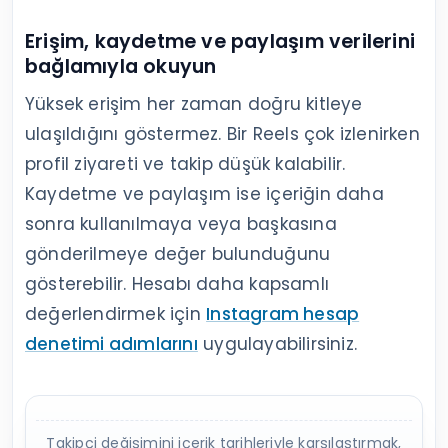
yanıltıcıdır. Yeni takipler kaybı örtebilir. Takip
edenler, takibi bırakanlar ve net değişim
birlikte incelendiğinde hesabın gerçekten
güçlenip güçlenmediği daha açık görülür.
Kaybın arttığı günlerde hangi içeriklerin
yayımlandığını kontrol edin
Kaybın arttığı günleri kampanya, çekiliş, konu
değişikliği ve yoğun yayın dönemleriyle
eşleştirin. Aynı durum birkaç kez
tekrarlanıyorsa içerik türü ile kayıp arasında
incelenmeye değer bir ilişki olabilir.
Erişim, kaydetme ve paylaşım verilerini
bağlamıyla okuyun