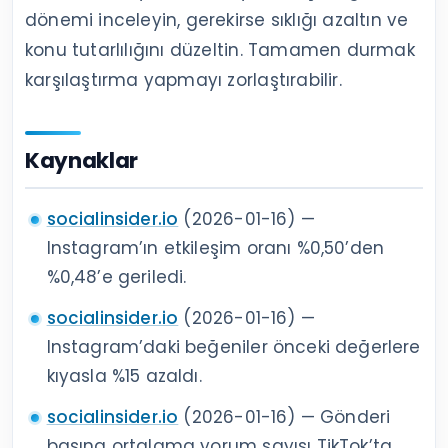
toplam değişimini gösterebilir, ancak kişilerin
tam listesini sunmaz. Parola isteyen üçüncü
taraf uygulamaları kullanmayın.
Günde kaç paylaşım yapmak takipçi
kaybını önler?
Herkes için geçerli bir günlük sayı yoktur.
Devam ettirebildiğiniz bir sıklık seçin;
kaydetme, paylaşım, profil ziyareti ve takipçi
değişimine göre ayarlayın.
Takipçi sayısındaki günlük dalgalanma
normal midir?
Evet, küçük günlük değişimler normal olabilir.
Üst üste devam eden veya belirli