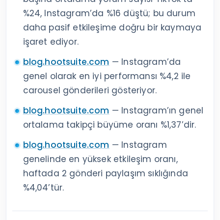
içeriklerden sonra tekrarlanan kayıplar daha
yakından incelenmelidir.
Takipçi kaybı başladığında içerik
paylaşmayı bırakmalı mıyım?
Genellikle hayır. Önce kaybın başladığı
dönemi inceleyin, gerekirse sıklığı azaltın ve
konu tutarlılığını düzeltin. Tamamen durmak
karşılaştırma yapmayı zorlaştırabilir.
Kaynaklar
socialinsider.io
(2026-01-16) —
Instagram’ın etkileşim oranı %0,50’den
%0,48’e geriledi.