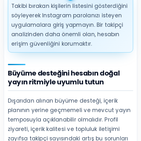
beklentisini değerlendirin.
Hesap durumu ile güvenlik bildirimlerini
inceleyin
Instagram hesap güvenliği için iki aşamalı
doğrulamayı açın, e-posta adresi ile telefon
bilgisini güncel tutun ve tanımadığınız giriş
uyarılarını dikkate alın. Şüpheli bir hareket
varsa önce hesabı güvenceye alın.
Bağlı uygulamaları ve ekip erişimlerini
gözden geçirin
Artık kullanmadığınız planlama, analiz veya
otomasyon araçlarının erişimini kaldırın. Ekip
değiştiğinde eski kullanıcıların yetkilerini açık