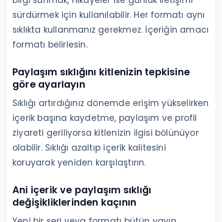
Sürdürülebilir bir içerik düzeni kurun
Sürdürülebilir düzen, üretim kapasitenize
uyan ve takipçinin alışabileceği bir
tempodur. Sırf daha sık görünmek için
niteliği düşürmek yerine, devam
ettirebileceğiniz bir program seçin.
Gönderi, Reels ve Hikâye dengesini
belirleyin
Reels yeni kişilere ulaşmak, gönderiler kalıcı
bilgi sunmak, Hikâyeler ise günlük iletişimi
sürdürmek için kullanılabilir. Her formatı aynı
sıklıkta kullanmanız gerekmez. İçeriğin amacı