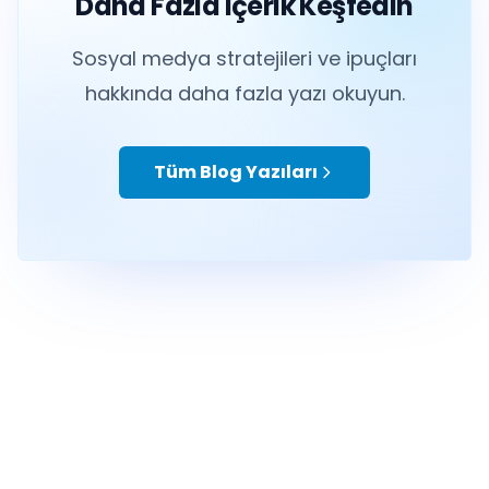
blog.hootsuite.com
— Instagram
genelinde en yüksek etkileşim oranı,
haftada 2 gönderi paylaşım sıklığında
%4,04’tür.
Paylaş:
Tüm Yazılar
Etkisepeti Ekibi
Etkisepeti ekibi, sosyal medya büyümesi
ve dijital pazarlama trendleri hakkında
bilgiler paylaşır.