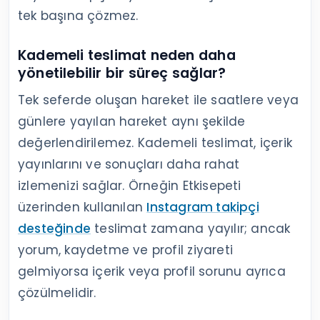
bırakmayın. Takip işlemlerinde kısıtlama
yaşıyorsanız
takip edememe sorununun
nedenlerini
ayrıca inceleyin.
Takibi bırakan kişilerin listesini gösterdiğini
söyleyerek Instagram parolanızı isteyen
uygulamalara giriş yapmayın. Bir takipçi
analizinden daha önemli olan, hesabın
erişim güvenliğini korumaktır.
Büyüme desteğini hesabın doğal
yayın ritmiyle uyumlu tutun