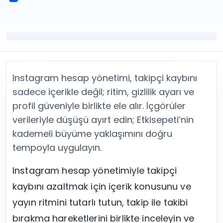
Twitter (X) Beğeni Satın Al
X (Twitter) Ücretsiz Takipçi
Twitter (X) Takipçi Satın Al
X (Twitter) Ücretsiz Beğeni
Twitter (X) Retweet Satın Al
Tümünü Gör
Twitter (X) Video İzlenme Satın Al
Diğer ücretsiz araçlar
Tümünü Gör
Facebook Araçları
YouTube
LinkedIn Araçları
YouTube Abone Satın Al
Spotify Araçları
Instagram hesap yönetimi, takipçi kaybını
YouTube Beğeni Satın Al
Telegram Araçları
sadece içerikle değil; ritim, gizlilik ayarı ve
YouTube İzlenme Satın Al
Twitch Araçları
profil güveniyle birlikte ele alır. İçgörüler
YouTube Yorum Satın Al
SoundCloud Araçları
verileriyle düşüşü ayırt edin; Etkisepeti’nin
Tümünü Gör
Snapchat Araçları
kademeli büyüme yaklaşımını doğru
Facebook
Tümünü Gör
Facebook Beğeni Satın Al
tempoyla uygulayın.
Facebook Takipçi Satın Al
Facebook Yorum Satın Al
Instagram hesap yönetimiyle takipçi
Facebook Video İzlenme Satın Al
kaybını azaltmak için içerik konusunu ve
Tümünü Gör
yayın ritmini tutarlı tutun, takip ile takibi
bırakma hareketlerini birlikte inceleyin ve