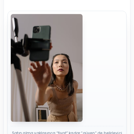
Satın alma yaklaşınca “fiyat” kadar “güven” de belirleyici