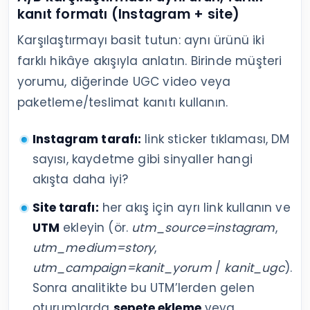
kanıt formatı (Instagram + site)
Karşılaştırmayı basit tutun: aynı ürünü iki
farklı hikâye akışıyla anlatın. Birinde müşteri
yorumu, diğerinde UGC video veya
paketleme/teslimat kanıtı kullanın.
Instagram tarafı:
link sticker tıklaması, DM
sayısı, kaydetme gibi sinyaller hangi
akışta daha iyi?
Site tarafı:
her akış için ayrı link kullanın ve
UTM
ekleyin (ör.
utm_source=instagram
,
utm_medium=story
,
utm_campaign=kanit_yorum
/
kanit_ugc
).
Sonra analitikte bu UTM’lerden gelen
oturumlarda
sepete ekleme
veya