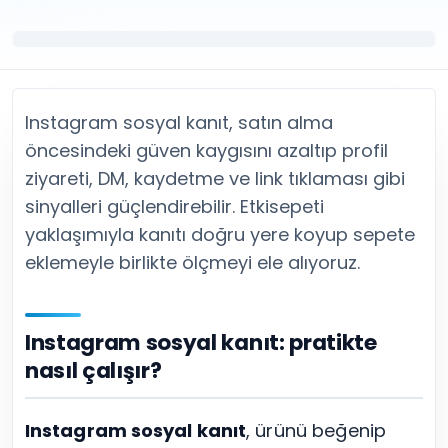
Twitter (X) Beğeni Satın Al
X (Twitter) Ücretsiz Takipçi
Twitter (X) Takipçi Satın Al
X (Twitter) Ücretsiz Beğeni
Twitter (X) Retweet Satın Al
Tümünü Gör
Twitter (X) Video İzlenme Satın Al
Diğer ücretsiz araçlar
Tümünü Gör
Facebook Araçları
Instagram sosyal kanıt, satın alma
YouTube
LinkedIn Araçları
YouTube Abone Satın Al
Spotify Araçları
öncesindeki güven kaygısını azaltıp profil
YouTube Beğeni Satın Al
Telegram Araçları
ziyareti, DM, kaydetme ve link tıklaması gibi
YouTube İzlenme Satın Al
Twitch Araçları
sinyalleri güçlendirebilir. Etkisepeti
YouTube Yorum Satın Al
SoundCloud Araçları
yaklaşımıyla kanıtı doğru yere koyup sepete
Tümünü Gör
Snapchat Araçları
eklemeyle birlikte ölçmeyi ele alıyoruz.
Facebook
Tümünü Gör
Facebook Beğeni Satın Al
Facebook Takipçi Satın Al
Instagram sosyal kanıt: pratikte
Facebook Yorum Satın Al
Facebook Video İzlenme Satın Al
nasıl çalışır?
Tümünü Gör
Instagram sosyal kanıt
, ürünü beğenip