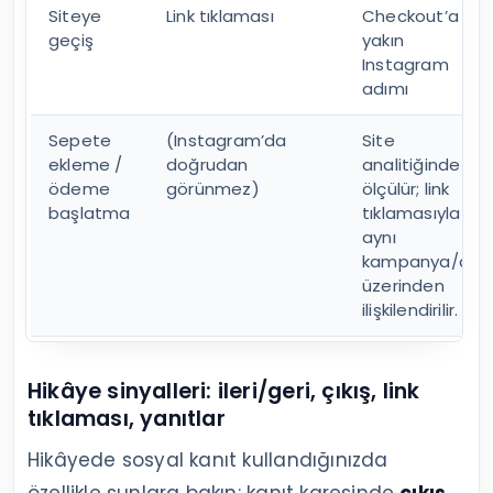
Siteye
Link tıklaması
Checkout’a en
geçiş
yakın
Instagram
adımı
Sepete
(Instagram’da
Site
ekleme /
doğrudan
analitiğinde
ödeme
görünmez)
ölçülür; link
başlatma
tıklamasıyla
aynı
kampanya/akış
üzerinden
ilişkilendirilir.
Hikâye sinyalleri: ileri/geri, çıkış, link
tıklaması, yanıtlar
Hikâyede sosyal kanıt kullandığınızda