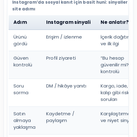
Instagram’da sosyal kanıt için basit huni: sinyaller ve
site adımı
Adım
Instagram sinyali
Ne anlatır?
Ürünü
Erişim / izlenme
İçerik dağıtımı
gördü
ve ilk ilgi
Güven
Profil ziyareti
“Bu hesap
kontrolü
güvenilir mi?”
kontrolü
Soru
DM / hikâye yanıtı
Kargo, iade,
sorma
kalıp gibi risk
soruları
Satın
Kaydetme /
Karşılaştırma
almaya
paylaşım
ve niyet sinyali
yaklaşma