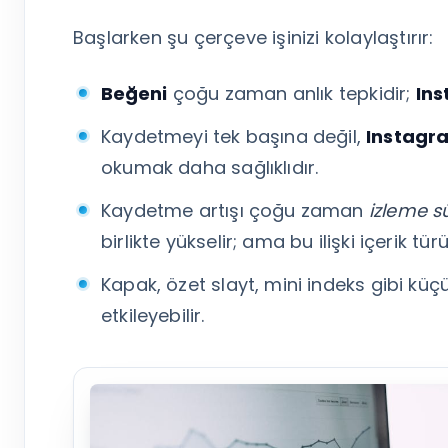
Tümünü Gör
Başlarken şu çerçeve işinizi kolaylaştırır:
Beğeni
çoğu zaman anlık tepkidir;
In
Kaydetmeyi tek başına değil,
Instagr
okumak daha sağlıklıdır.
Kaydetme artışı çoğu zaman
izleme s
birlikte yükselir; ama bu ilişki içerik tü
Kapak, özet slayt, mini indeks gibi kü
etkileyebilir.