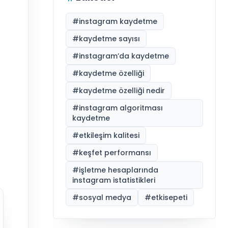
#
instagram kaydetme
#
kaydetme sayısı
#
instagram’da kaydetme
#
kaydetme özelliği
#
kaydetme özelliği nedir
a
#
instagram algoritması
kaydetme
#
etkileşim kalitesi
#
keşfet performansı
#
işletme hesaplarında
instagram istatistikleri
#
sosyal medya
#
etkisepeti