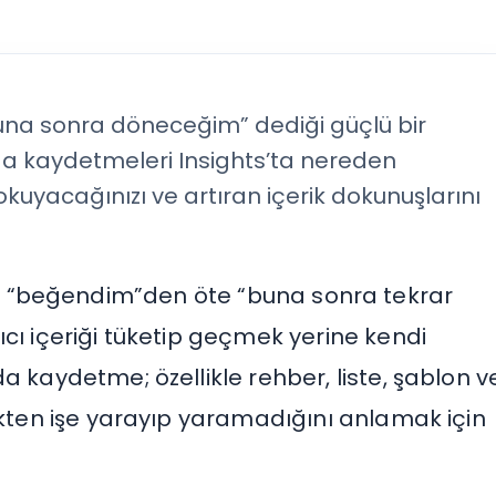
una sonra döneceğim” dediği güçlü bir
zıda kaydetmeleri Insights’ta nereden
kuyacağınızı ve artıran içerik dokunuşlarını
in “beğendim”den öte “buna sonra tekrar
cı içeriği tüketip geçmek yerine kendi
a kaydetme; özellikle rehber, liste, şablon v
çekten işe yarayıp yaramadığını anlamak için