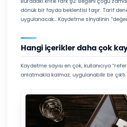
Buradaki kritik fark şu: Beğeni çoğu zam
dönük bir fayda beklentisi taşır. Tarif den
uygulanacak… Kaydetme sinyalinin “değer
Hangi içerikler daha çok kay
Kaydetme sayısı en çok, kullanıcıya “referan
anlatmakla kalmaz; uygulanabilir bir çıktı 