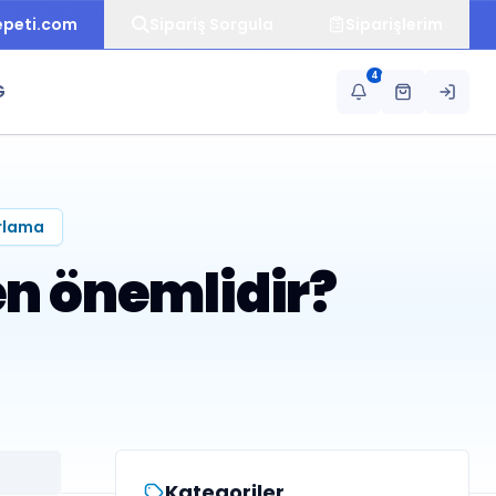
epeti.com
Sipariş Sorgula
Siparişlerim
4
G
arlama
n önemlidir?
Kategoriler