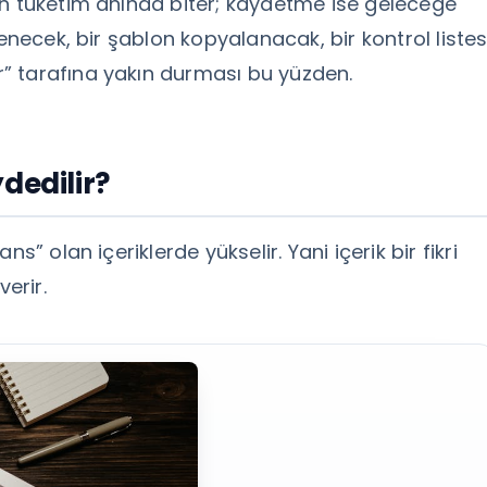
an tüketim anında biter; kaydetme ise geleceğe
enecek, bir şablon kopyalanacak, bir kontrol listes
” tarafına yakın durması bu yüzden.
dedilir?
s” olan içeriklerde yükselir. Yani içerik bir fikri
verir.