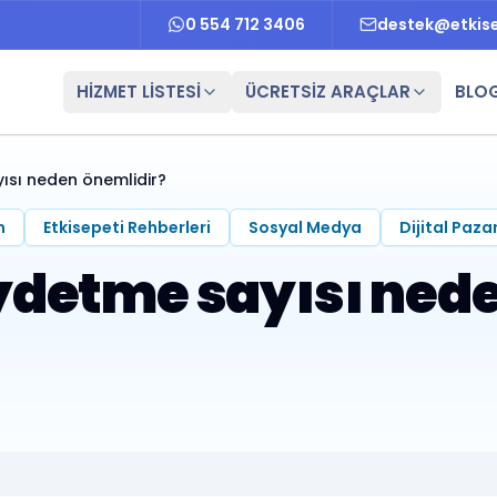
0 554 712 3406
destek@etkis
HİZMET LİSTESİ
ÜCRETSİZ ARAÇLAR
BLO
ısı neden önemlidir?
m
Etkisepeti Rehberleri
Sosyal Medya
Dijital Paz
ydetme sayısı nede