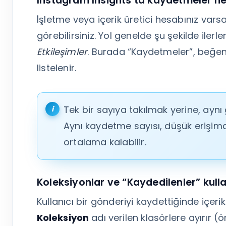
Instagram Insights’ta kaydetmeler n
İşletme veya içerik üretici hesabınız varsa
görebilirsiniz. Yol genelde şu şekilde ilerle
Etkileşimler
. Burada “Kaydetmeler”, beğeni
listelenir.
Tek bir sayıya takılmak yerine, ayn
Aynı kaydetme sayısı, düşük erişimd
ortalama kalabilir.
Koleksiyonlar ve “Kaydedilenler” kull
Kullanıcı bir gönderiyi kaydettiğinde içeri
Koleksiyon
adı verilen klasörlere ayırır (