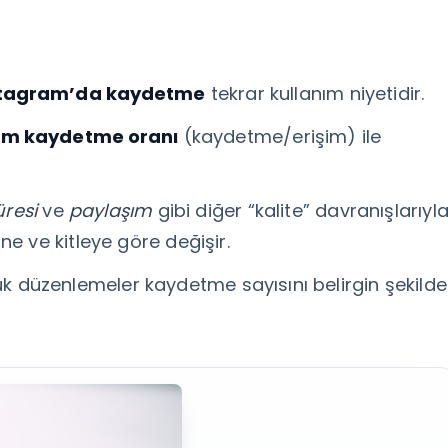
stagram’da kaydetme
tekrar kullanım niyetidir.
am kaydetme oranı
(kaydetme/erişim) ile
üresi
ve
paylaşım
gibi diğer “kalite” davranışlarıyl
rüne ve kitleye göre değişir.
çük düzenlemeler kaydetme sayısını belirgin şekilde