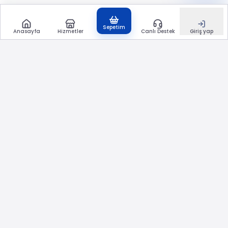
Sepetim
Anasayfa
Hizmetler
Canlı Destek
Giriş yap
etkisepeti
Instagram, TikTok, YouTube ve daha fazlası için
güvenli sosyal medya büyüme hizmetleri. Şifresiz
işlem, hızlı başlangıç.