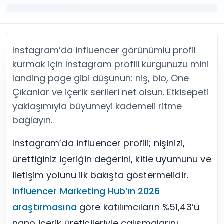
Twitter (X) Beğeni Satın Al
X (Twitter) Ücretsiz Takipçi
Twitter (X) Takipçi Satın Al
X (Twitter) Ücretsiz Beğeni
Twitter (X) Retweet Satın Al
Tümünü Gör
Twitter (X) Video İzlenme Satın Al
Diğer ücretsiz araçlar
Instagram’da influencer görünümlü profil
Tümünü Gör
Facebook Araçları
YouTube
LinkedIn Araçları
kurmak için Instagram profili kurgunuzu mini
YouTube Abone Satın Al
Spotify Araçları
landing page gibi düşünün: niş, bio, Öne
YouTube Beğeni Satın Al
Telegram Araçları
Çıkanlar ve içerik serileri net olsun. Etkisepeti
YouTube İzlenme Satın Al
Twitch Araçları
yaklaşımıyla büyümeyi kademeli ritme
YouTube Yorum Satın Al
SoundCloud Araçları
bağlayın.
Tümünü Gör
Snapchat Araçları
Facebook
Tümünü Gör
Instagram’da influencer profili; nişinizi,
Facebook Beğeni Satın Al
Facebook Takipçi Satın Al
ürettiğiniz içeriğin değerini, kitle uyumunu ve
Facebook Yorum Satın Al
iletişim yolunu ilk bakışta göstermelidir.
Facebook Video İzlenme Satın Al
Influencer Marketing Hub’ın 2026
Tümünü Gör
araştırmasına
göre katılımcıların %51,43’ü
nano içerik üreticileriyle çalışmalarını