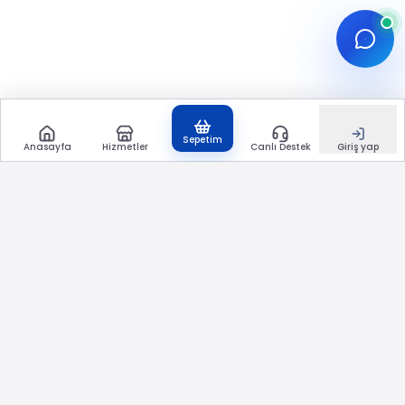
Sepetim
Anasayfa
Hizmetler
Canlı Destek
Giriş yap