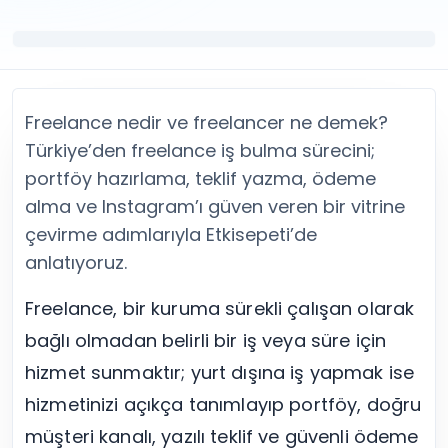
Twitter (X) Beğeni Satın Al
X (Twitter) Ücretsiz Takipçi
Twitter (X) Takipçi Satın Al
X (Twitter) Ücretsiz Beğeni
Twitter (X) Retweet Satın Al
Tümünü Gör
Twitter (X) Video İzlenme Satın Al
Diğer ücretsiz araçlar
Tümünü Gör
Facebook Araçları
Freelance nedir ve freelancer ne demek?
YouTube
LinkedIn Araçları
YouTube Abone Satın Al
Spotify Araçları
Türkiye’den freelance iş bulma sürecini;
YouTube Beğeni Satın Al
Telegram Araçları
portföy hazırlama, teklif yazma, ödeme
YouTube İzlenme Satın Al
Twitch Araçları
alma ve Instagram’ı güven veren bir vitrine
YouTube Yorum Satın Al
SoundCloud Araçları
çevirme adımlarıyla Etkisepeti’de
Tümünü Gör
Snapchat Araçları
anlatıyoruz.
Facebook
Tümünü Gör
Facebook Beğeni Satın Al
Freelance, bir kuruma sürekli çalışan olarak
Facebook Takipçi Satın Al
bağlı olmadan belirli bir iş veya süre için
Facebook Yorum Satın Al
Facebook Video İzlenme Satın Al
hizmet sunmaktır; yurt dışına iş yapmak ise
Tümünü Gör
hizmetinizi açıkça tanımlayıp portföy, doğru
müşteri kanalı, yazılı teklif ve güvenli ödeme