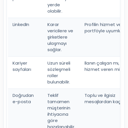
yerde
olabilir.
LinkedIn
Karar
Profilin hizmet ve
vericilere ve
portföyle uyumlu ol
şirketlere
ulaşmayı
sağlar.
Kariyer
Uzun süreli
İlanın çalışan mı, ba
sayfaları
sözleşmeli
hizmet veren mi ara
roller
bulunabilir.
Doğrudan
Teklif
Toplu ve ilgisiz
e-posta
tamamen
mesajlardan kaçın
müşterinin
ihtiyacına
göre
hazırlanabilir.