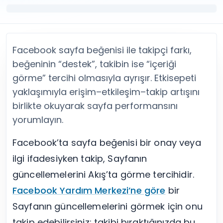
Twitter (X) Beğeni Satın Al
X (Twitter) Ücretsiz Takipçi
Twitter (X) Takipçi Satın Al
X (Twitter) Ücretsiz Beğeni
Twitter (X) Retweet Satın Al
Tümünü Gör
Twitter (X) Video İzlenme Satın Al
Diğer ücretsiz araçlar
Facebook sayfa beğenisi ile takipçi farkı,
Tümünü Gör
Facebook Araçları
YouTube
LinkedIn Araçları
beğeninin “destek”, takibin ise “içeriği
YouTube Abone Satın Al
Spotify Araçları
görme” tercihi olmasıyla ayrışır. Etkisepeti
YouTube Beğeni Satın Al
Telegram Araçları
yaklaşımıyla erişim–etkileşim–takip artışını
YouTube İzlenme Satın Al
Twitch Araçları
birlikte okuyarak sayfa performansını
YouTube Yorum Satın Al
SoundCloud Araçları
yorumlayın.
Tümünü Gör
Snapchat Araçları
Facebook
Tümünü Gör
Facebook’ta sayfa beğenisi bir onay veya
Facebook Beğeni Satın Al
Facebook Takipçi Satın Al
ilgi ifadesiyken takip, Sayfanın
Facebook Yorum Satın Al
güncellemelerini Akış’ta görme tercihidir.
Facebook Video İzlenme Satın Al
Facebook Yardım Merkezi’ne göre
bir
Tümünü Gör
Sayfanın güncellemelerini görmek için onu
takip edebilirsiniz; takibi bıraktığınızda bu