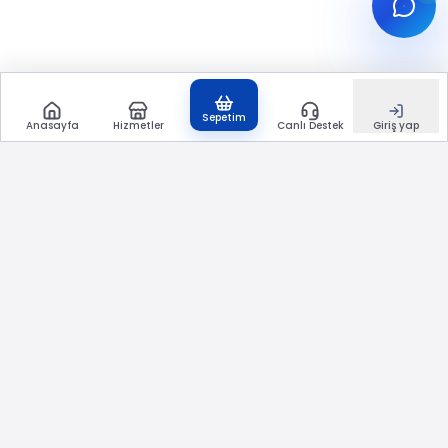
Sepetim
Anasayfa
Hizmetler
Canlı Destek
Giriş yap
etkisepeti