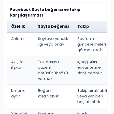
Facebook Sayfa beğenisi ve takip
karşılaştırması
Özellik
Sayfa beğenisi
Takip
Anlamı
Sayfaya yönelik
Sayfanın
ilgi veya onay
güncellemelerini
görme tercihi
Akış ile
Tek başına
İçeriği Akış
ilişkisi
düzenli
envanterine
görünürlük sözü
dahil edebilir
vermez
Kullanıcı
Beğeni
Takip bırakılabilir
ayarı
kaldırılabilir
veya yeniden
başlatılabilir
Yönetici
Sayfanın
İçerik