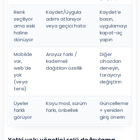
Renk
Kaydet/Uygula
Kaydet’e
seçiliyor
adımı atlanıyor
basın,
ama eski
veya geçici hata
uygulamayı
haline
kapat-aç
dönüyor
yapın
Mobilde
Arayüz farkı /
Diğer
var,
kademeli
cihazdan
web’de
dağıtılan özellik
deneyin,
yok
tarayıcıyı
(veya
değiştirin
tersi)
Üyeler
Koyu mod, sürüm
Güncelleme
farklı
farkı, önbellek
+ yeniden
görüyor
giriş önerin