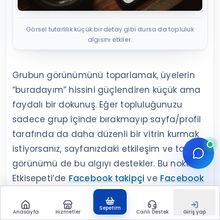
Görsel tutarlılık küçük bir detay gibi dursa da topluluk
algısını etkiler.
Grubun görünümünü toparlamak, üyelerin
“buradayım” hissini güçlendiren küçük ama
faydalı bir dokunuş. Eğer topluluğunuzu
sadece grup içinde bırakmayıp sayfa/profil
tarafında da daha düzenli bir vitrin kurmak
istiyorsanız, sayfanızdaki etkileşim ve takipçi
görünümü de bu algıyı destekler. Bu noktada
Etkisepeti’de
Facebook takipçi
ve
Facebook
beğeni
seçeneklerine göz atabilirsiniz;
teslimatlar kademeli ilerler ve hedef kitle
Sepetim
Anasayfa
Hizmetler
Canlı Destek
Giriş yap