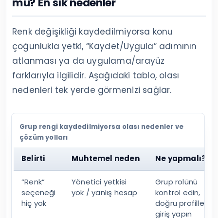
mu? En sık nedenler
Renk değişikliği kaydedilmiyorsa konu
çoğunlukla yetki, “Kaydet/Uygula” adımının
atlanması ya da uygulama/arayüz
farklarıyla ilgilidir. Aşağıdaki tablo, olası
nedenleri tek yerde görmenizi sağlar.
Grup rengi kaydedilmiyorsa olası nedenler ve
çözüm yolları
Belirti
Muhtemel neden
Ne yapmalı?
“Renk”
Yönetici yetkisi
Grup rolünü
seçeneği
yok / yanlış hesap
kontrol edin,
hiç yok
doğru profille
giriş yapın