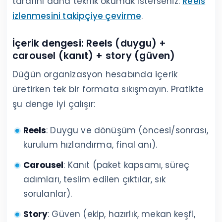
tarafını daha teknik okumak isterseniz:
Reels
izlenmesini takipçiye çevirme
.
İçerik dengesi: Reels (duygu) +
carousel (kanıt) + story (güven)
Düğün organizasyon hesabında içerik
üretirken tek bir formata sıkışmayın. Pratikte
şu denge iyi çalışır:
Reels
: Duygu ve dönüşüm (öncesi/sonrası,
kurulum hızlandırma, final anı).
Carousel
: Kanıt (paket kapsamı, süreç
adımları, teslim edilen çıktılar, sık
sorulanlar).
Story
: Güven (ekip, hazırlık, mekan keşfi,