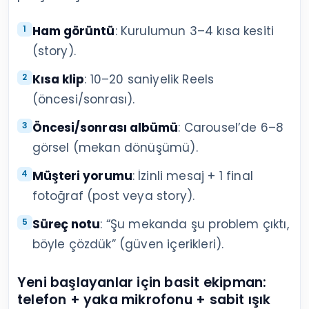
Ham görüntü
: Kurulumun 3–4 kısa kesiti
(story).
Kısa klip
: 10–20 saniyelik Reels
(öncesi/sonrası).
Öncesi/sonrası albümü
: Carousel’de 6–8
görsel (mekan dönüşümü).
Müşteri yorumu
: İzinli mesaj + 1 final
fotoğraf (post veya story).
Süreç notu
: “Şu mekanda şu problem çıktı,
böyle çözdük” (güven içerikleri).
Yeni başlayanlar için basit ekipman:
telefon + yaka mikrofonu + sabit ışık