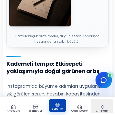
Haftalık küçük düzeltmeler, düğün sezonu boyunca
hesabı daha stabil büyütür.
Kademeli tempo: Etkisepeti
yaklaşımıyla doğal görünen artış
Instagram’da büyüme adımları uygulanırken
sık görülen sorun, hesabın kapasitesinden
hızlı bir tempo denemek. İçerik kalitesi, DM
yanıt hızı ve portföy güncelliği büyümeye
Sepetim
Anasayfa
Hizmetler
Canlı Destek
Giriş yap