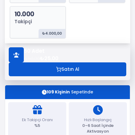
10.000
Takipçi
₺4.000,00
50
Adet
₺25,00
₺50,00
Satın Al
109 Kişinin
Sepetinde
Ek Takipçi Oranı
Hızlı Başlangıç
%5
0–6 Saat İçinde
Aktivasyon