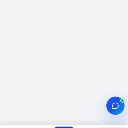
Sonuç: Takipçi Desteğini Doğru
Konumlandırın
Instagram Takipçi Satın Al:
Instagram İçin Profesyonel
Büyüme Rehberi
Instagram takipçi satın al hizmeti, profilinizin
takipçi sayısını artırarak ilk izlenimi ve sosyal
kanıt algısını desteklemeye yönelik bir
çözümdür. Bu sayfadaki yaklaşım, “tek başına
mucize” vaat etmek yerine; takipçi desteğini
içerik planı, profil düzeni ve ölçümleme ile
birlikte ele alır. Çünkü Instagram’da
sürdürülebilir büyüme; içerik kalitesi, hedef kitle
uyumu ve düzenli paylaşım gibi faktörlerle