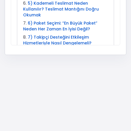
5) Kademeli Teslimat Neden
Kullanılır? Teslimat Mantığını Doğru
Okumak
6) Paket Seçimi: “En Büyük Paket”
Neden Her Zaman En İyisi Değil?
7) Takipçi Desteğini Etkileşim
Hizmetleriyle Nasıl Dengelemeli?
8) Ölçümleme: Sipariş Sonrası Hangi
Metriklere Bakmalısınız?
9) Düşüş (Drop) Konusu: Neden Olur,
Nasıl Yönetilir?
10) Sık Yapılan Hatalar ve Hızlı
Çözümler
11) Etkisepeti Güvenilir mi? Kısa
Güven ve Şeffaflık Notu
12) Örnek Planlar: 3 Farklı Hesap Tipi
İçin Uygulanabilir Senaryolar
13) İlgili Etkisepeti Hizmetleri
14) Instagram Algoritması ve