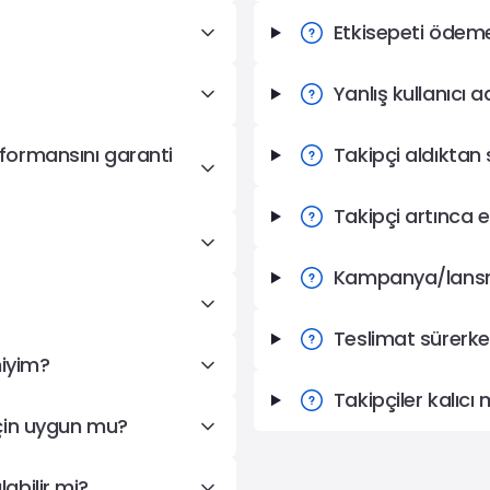
Etkisepeti ödeme
Yanlış kullanıcı 
formansını garanti
Takipçi aldıktan 
Takipçi artınca 
Kampanya/lansma
Teslimat sürerke
miyim?
Takipçiler kalıcı
için uygun mu?
abilir mi?