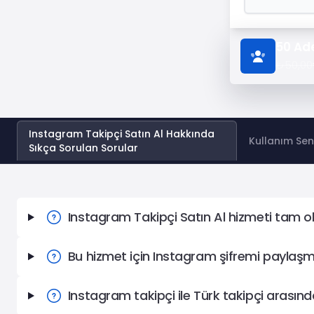
Tümünü Gör
50
Ad
₺50,00
Instagram Takipçi Satın Al Hakkında
Kullanım Sen
Sıkça Sorulan Sorular
Instagram Takipçi Satın Al Hakkında Sıkça Sorulan Sor
Instagram Takipçi Satın Al hizmeti tam o
Bu hizmet için Instagram şifremi paylaş
Instagram takipçi ile Türk takipçi arasınd