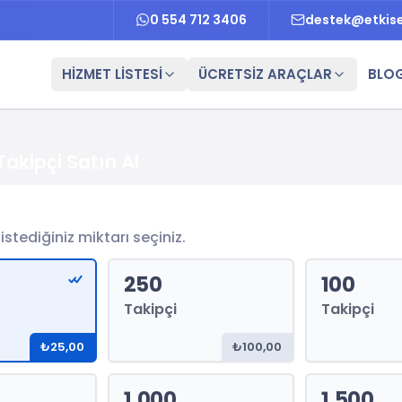
0 554 712 3406
destek@etkis
HİZMET LİSTESİ
ÜCRETSİZ ARAÇLAR
BLO
akipçi Satın Al
stediğiniz miktarı seçiniz.
250
100
Takipçi
Takipçi
₺25,00
₺100,00
1.000
1.500