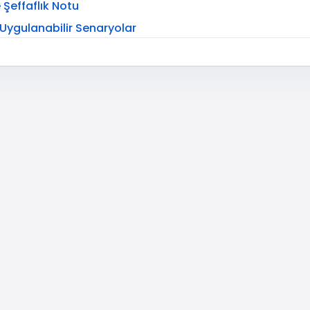
 Şeffaflık Notu
n Uygulanabilir Senaryolar
ntığı: Takipçi Sayısı Nereye Oturur?
onrası Ziyaretçiyi Nasıl Tutarsınız?
ygulanabilir Plan
li Kullanım İlkeleri
 Destek Ekibine Yazmalısınız?
pçi Desteği Nasıl Konumlandırılır?
imdi Ne Yapacağım?”
Listesi)
andırın