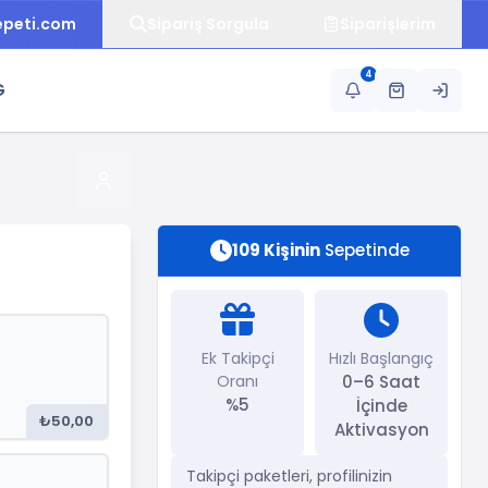
epeti.com
Sipariş Sorgula
Siparişlerim
4
G
109 Kişinin
Sepetinde
Ek Takipçi
Hızlı Başlangıç
Oranı
0–6 Saat
%5
İçinde
₺50,00
Aktivasyon
Takipçi paketleri, profilinizin