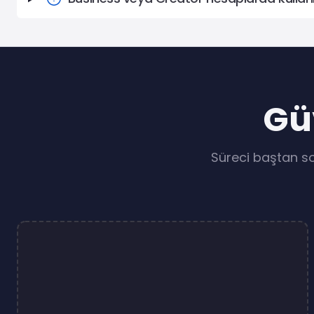
Güv
Süreci baştan so