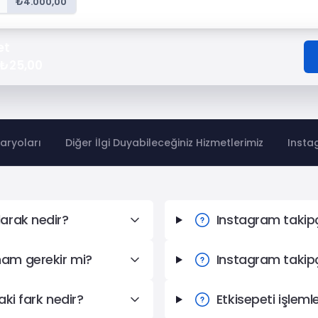
₺4.000,00
et
₺25,00
aryoları
Diğer İlgi Duyabileceğiniz Hizmetlerimiz
Instag
ular
larak nedir?
Instagram takipç
mam gerekir mi?
Instagram takipçi
aki fark nedir?
Etkisepeti işlemle