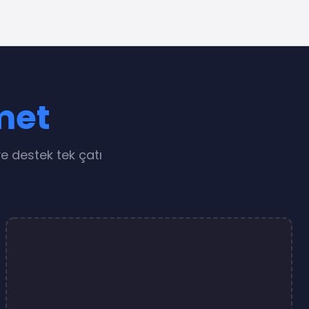
met
e destek tek çatı