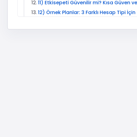
11) Etkisepeti Güvenilir mi? Kısa Güven ve
12) Örnek Planlar: 3 Farklı Hesap Tipi İçi
13) İlgili Etkisepeti Hizmetleri
14) Instagram Algoritması ve Dağıtım Ma
15) Profil Optimizasyonu: Takipçi Artışı S
16) İçerik Stratejisi: 30 Günlük Basit ve U
17) Risk Yönetimi ve Hesap Sağlığı: Temkin
18) Sipariş Sonrası Operasyon: Ne Zaman
19) Kampanya ve Lansman Kurgusu: Taki
20) SSS Mini Rehber: “Takipçi Aldım, Ş
21) Hizmet Seçiminde Hızlı Karar Ağacı
22) İlgili Etkisepeti Hizmetleri (Hızlı Link 
Sonuç: Takipçi Desteğini Doğru Konuml