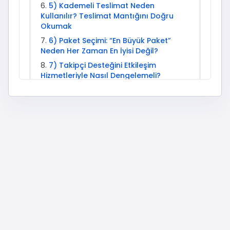
5) Kademeli Teslimat Neden
Kullanılır? Teslimat Mantığını Doğru
Okumak
6) Paket Seçimi: “En Büyük Paket”
Neden Her Zaman En İyisi Değil?
7) Takipçi Desteğini Etkileşim
Hizmetleriyle Nasıl Dengelemeli?
8) Ölçümleme: Sipariş Sonrası Hangi
Metriklere Bakmalısınız?
9) Düşüş (Drop) Konusu: Neden Olur,
Nasıl Yönetilir?
10) Sık Yapılan Hatalar ve Hızlı
Çözümler
11) Etkisepeti Güvenilir mi? Kısa
Güven ve Şeffaflık Notu
12) Örnek Planlar: 3 Farklı Hesap Tipi
İçin Uygulanabilir Senaryolar
13) İlgili Etkisepeti Hizmetleri
14) Instagram Algoritması ve