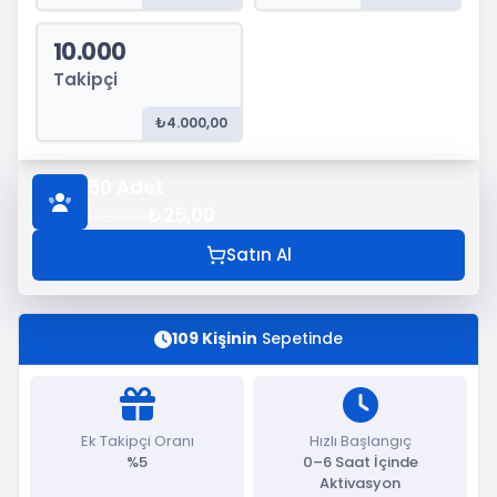
10.000
Takipçi
₺4.000,00
50
Adet
₺25,00
₺50,00
Satın Al
109 Kişinin
Sepetinde
Ek Takipçi Oranı
Hızlı Başlangıç
%5
0–6 Saat İçinde
Aktivasyon