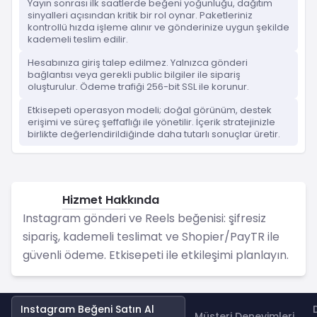
Yayın sonrası ilk saatlerde beğeni yoğunluğu, dağıtım
sinyalleri açısından kritik bir rol oynar. Paketleriniz
kontrollü hızda işleme alınır ve gönderinize uygun şekilde
kademeli teslim edilir.
Hesabınıza giriş talep edilmez. Yalnızca gönderi
bağlantısı veya gerekli public bilgiler ile sipariş
oluşturulur. Ödeme trafiği 256-bit SSL ile korunur.
Etkisepeti operasyon modeli; doğal görünüm, destek
erişimi ve süreç şeffaflığı ile yönetilir. İçerik stratejinizle
birlikte değerlendirildiğinde daha tutarlı sonuçlar üretir.
Hizmet Hakkında
Instagram
Instagram gönderi ve Reels beğenisi: şifresiz
sipariş, kademeli teslimat ve Shopier/PayTR ile
güvenli ödeme. Etkisepeti ile etkileşimi planlayın.
Instagram Beğeni Satın Al
Müşteri Deneyimleri