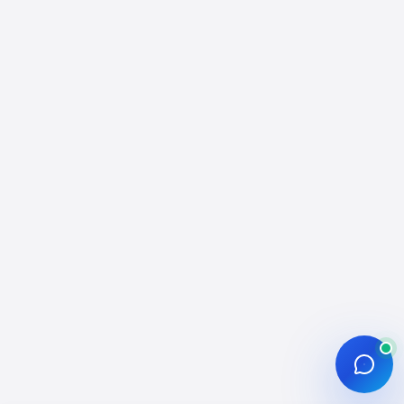
Profesyonel Etkileşim ve
Dağıtım Rehberi
Instagram beğeni satın al hizmeti; gönderi ve
Reels performansında erken momentum
oluşturmak, sosyal kanıtı güçlendirmek ve içerik
testlerini hızlandırmak için kullanılan
profesyonel bir SMM bileşenidir. Bu rehber,
beğeni desteğini içerik stratejisi, ölçüm disiplini
ve hesap sağlığı ile birlikte ele alır.
Etkisepeti operasyon modelinde siparişler
hesap erişimi istenmeden ilerler, ödeme trafiği
SSL ile korunur ve teslimat çoğunlukla kademeli
yürütülür. Amaç; kısa vadede görünürlük
sinyallerini desteklerken uzun vadede
sürdürülebilir bir yayın ritmi ve kontrollü
operasyon alışkanlığı oluşturmaktır.