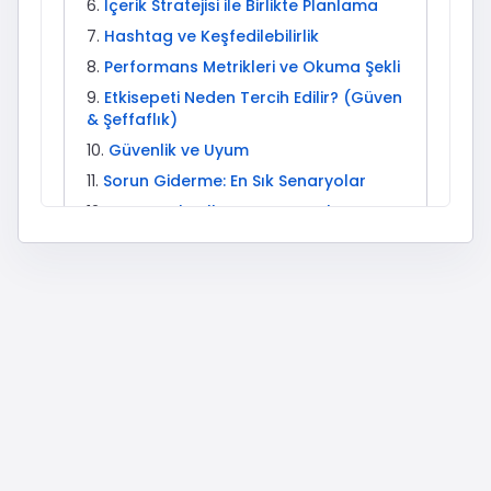
İçerik Stratejisi ile Birlikte Planlama
Hashtag ve Keşfedilebilirlik
Performans Metrikleri ve Okuma Şekli
Etkisepeti Neden Tercih Edilir? (Güven
& Şeffaflık)
Güvenlik ve Uyum
Sorun Giderme: En Sık Senaryolar
Kurumsal Kullanım Senaryoları
Beğeni + Diğer Etkileşimler: Ne Zaman
Hangisi?
İleri Seviye: Test ve Ölçekleme
Mini Sözlük
Reels Üretim Şablonları (15–45
Saniye)
Karusel Tasarım Akışı (7 Slayt
Örneği)
Yayın Saati ve Kitle Ritmi