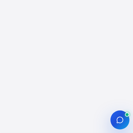
Profesyonel Etkileşim ve
Dağıtım Rehberi
Instagram beğeni satın al hizmeti; gönderi ve
Reels performansında erken momentum
oluşturmak, sosyal kanıtı güçlendirmek ve içerik
testlerini hızlandırmak için kullanılan
profesyonel bir SMM bileşenidir. Bu rehber,
beğeni desteğini içerik stratejisi, ölçüm disiplini
ve hesap sağlığı ile birlikte ele alır.
Etkisepeti operasyon modelinde siparişler
hesap erişimi istenmeden ilerler, ödeme trafiği
SSL ile korunur ve teslimat çoğunlukla kademeli
yürütülür. Amaç; kısa vadede görünürlük
sinyallerini desteklerken uzun vadede
sürdürülebilir bir yayın ritmi ve kontrollü
operasyon alışkanlığı oluşturmaktır.