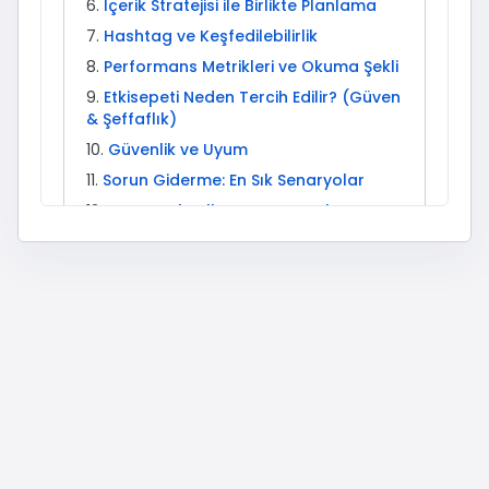
İçerik Stratejisi ile Birlikte Planlama
Hashtag ve Keşfedilebilirlik
Performans Metrikleri ve Okuma Şekli
Etkisepeti Neden Tercih Edilir? (Güven
& Şeffaflık)
Güvenlik ve Uyum
Sorun Giderme: En Sık Senaryolar
Kurumsal Kullanım Senaryoları
Beğeni + Diğer Etkileşimler: Ne Zaman
Hangisi?
İleri Seviye: Test ve Ölçekleme
Mini Sözlük
Reels Üretim Şablonları (15–45
Saniye)
Karusel Tasarım Akışı (7 Slayt
Örneği)
Yayın Saati ve Kitle Ritmi