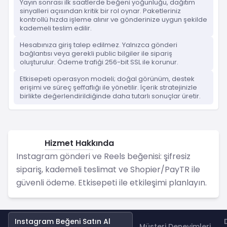
Yayın sonrası ilk saatlerde beğeni yoğunluğu, dağıtım
sinyalleri açısından kritik bir rol oynar. Paketleriniz
kontrollü hızda işleme alınır ve gönderinize uygun şekilde
kademeli teslim edilir.
Hesabınıza giriş talep edilmez. Yalnızca gönderi
bağlantısı veya gerekli public bilgiler ile sipariş
oluşturulur. Ödeme trafiği 256-bit SSL ile korunur.
Etkisepeti operasyon modeli; doğal görünüm, destek
erişimi ve süreç şeffaflığı ile yönetilir. İçerik stratejinizle
birlikte değerlendirildiğinde daha tutarlı sonuçlar üretir.
Hizmet Hakkında
Instagram
Instagram gönderi ve Reels beğenisi: şifresiz
sipariş, kademeli teslimat ve Shopier/PayTR ile
güvenli ödeme. Etkisepeti ile etkileşimi planlayın.
Instagram Beğeni Satın Al
Müşteri Deneyimleri