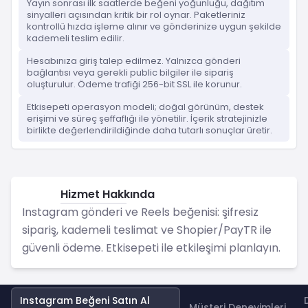
Yayın sonrası ilk saatlerde beğeni yoğunluğu, dağıtım
sinyalleri açısından kritik bir rol oynar. Paketleriniz
kontrollü hızda işleme alınır ve gönderinize uygun şekilde
kademeli teslim edilir.
Hesabınıza giriş talep edilmez. Yalnızca gönderi
bağlantısı veya gerekli public bilgiler ile sipariş
oluşturulur. Ödeme trafiği 256-bit SSL ile korunur.
Etkisepeti operasyon modeli; doğal görünüm, destek
erişimi ve süreç şeffaflığı ile yönetilir. İçerik stratejinizle
birlikte değerlendirildiğinde daha tutarlı sonuçlar üretir.
Hizmet Hakkında
Instagram
Instagram gönderi ve Reels beğenisi: şifresiz
sipariş, kademeli teslimat ve Shopier/PayTR ile
güvenli ödeme. Etkisepeti ile etkileşimi planlayın.
Instagram Beğeni Satın Al
Müşteri Deneyimleri