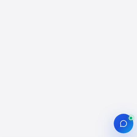
Profesyonel Etkileşim ve
Dağıtım Rehberi
Instagram beğeni satın al hizmeti; gönderi ve
Reels performansında erken momentum
oluşturmak, sosyal kanıtı güçlendirmek ve içerik
testlerini hızlandırmak için kullanılan
profesyonel bir SMM bileşenidir. Bu rehber,
beğeni desteğini içerik stratejisi, ölçüm disiplini
ve hesap sağlığı ile birlikte ele alır.
Etkisepeti operasyon modelinde siparişler
hesap erişimi istenmeden ilerler, ödeme trafiği
SSL ile korunur ve teslimat çoğunlukla kademeli
yürütülür. Amaç; kısa vadede görünürlük
sinyallerini desteklerken uzun vadede
sürdürülebilir bir yayın ritmi ve kontrollü
operasyon alışkanlığı oluşturmaktır.