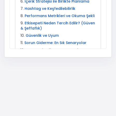
İçerik Stratejisi ile Birlikte Planlama
Hashtag ve Keşfedilebilirlik
Performans Metrikleri ve Okuma Şekli
Etkisepeti Neden Tercih Edilir? (Güven
& Şeffaflık)
Güvenlik ve Uyum
Sorun Giderme: En Sık Senaryolar
Kurumsal Kullanım Senaryoları
Beğeni + Diğer Etkileşimler: Ne Zaman
Hangisi?
İleri Seviye: Test ve Ölçekleme
Mini Sözlük
Reels Üretim Şablonları (15–45
Saniye)
Karusel Tasarım Akışı (7 Slayt
Örneği)
Yayın Saati ve Kitle Ritmi